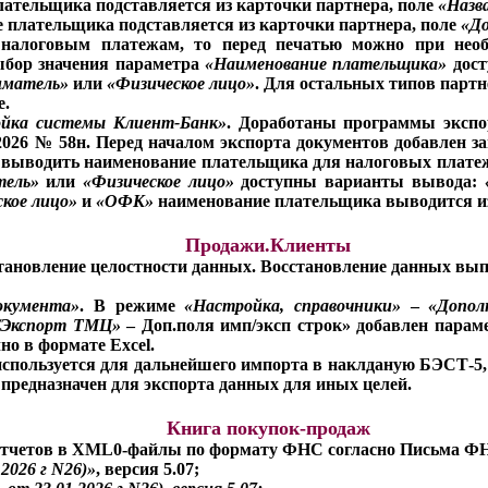
лательщика подставляется из карточки партнера, поле
«Назв
 плательщика подставляется из карточки партнера, поле
«До
 налоговым платежам, то перед печатью можно при нео
ыбор значения параметра
«Наименование плательщика»
дост
иматель»
или
«Физическое лицо»
. Для остальных типов парт
е.
йка системы Клиент-Банк»
. Доработаны программы эксп
026 № 58н. Перед началом экспорта документов добавлен за
а выводить наименование плательщика для налоговых плате
тель»
или
«Физическое лицо»
доступны варианты вывода:
кое лицо»
и
«ОФК»
наименование плательщика выводится и
Продажи.Клиенты
становление целостности данных. Восстановление данных вып
окумента»
. В режиме
«Настройка, справочники»
–
«Допол
/Экспорт ТМЦ»
– Доп.поля имп/эксп строк» добавлен пара
но в формате Excel.
используется для дальнейшего импорта в наклданую БЭСТ-5,
предназначен для экспорта данных для иных целей.
Книга покупок-продаж
отчетов в XML0-файлы по формату ФНС согласно Письма ФНС 
.2026 г N26)»
, версия 5.07;