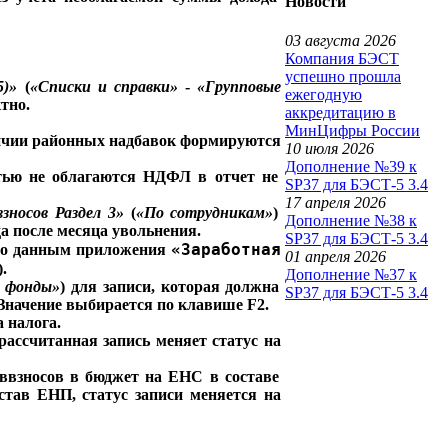
Новости
03 августа 2026
Компания БЭСТ
успешно прошла
5)»
(
«Списки и справки»
-
«Групповые
ежегодную
тно.
аккредитацию в
МинЦифры России
чии районных надбавок формируются
10 июля 2026
Дополнение №39 к
стью не облагаются НДФЛ в отчет не
SP37 для БЭСТ-5 3.4
17 апреля 2026
зносов Раздел 3»
(
«По сотрудникам»
)
Дополнение №38 к
а после месяца увольнения.
SP37 для БЭСТ-5 3.4
«Заработная
 по данным приложения
01 апреля 2026
).
Дополнение №37 к
в фонды»
) для записи, которая должна
SP37 для БЭСТ-5 3.4
 Значение выбирается по клавише F2.
 налога.
рассчитанная запись меняет статус на
 ввзносов в бюджет на ЕНС в составе
став ЕНП, статус записи меняется на