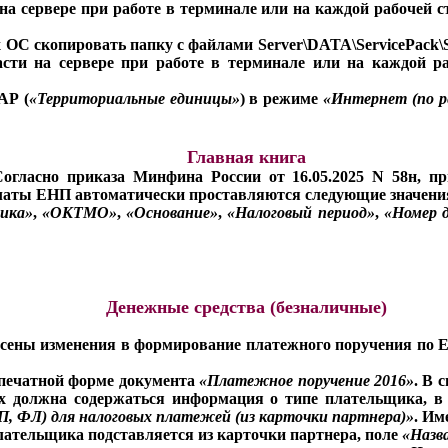
и на сервере при работе в терминале или на каждой рабочей 
ОС скопировать папку с файлами Server\DATA\ServicePack\S
части на сервере при работе в терминале или на каждой р
АР (
«Территориальные единицы»
) в режиме
«Интернет (по ре
Главная книга
Согласно приказа Минфина России от 16.05.2025 N 58н, п
латы ЕНП автоматически проставляются следующие значени
ика»
,
«ОКТМО»
,
«Основание»
,
«Налоговый период»
,
«Номер 
Денежные средства (безналичные)
есены изменения в формирование платежного поручения по
 печатной форме документа
«Платежное поручение 2016»
. В 
х должна содержаться информация о типе плательщика, в 
, ФЛ) для налоговых платежей (из карточки партнера)»
. Им
лательщика подставляется из карточки партнера, поле
«Назв