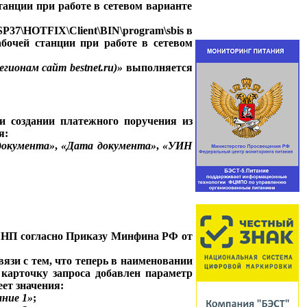
станции при работе в сетевом варианте
P37\HOTFIX\Client\BIN\program\sbis в
абочей станции при работе в сетевом
гионам сайт bestnet.ru)»
выполняется
ри создании платежного поручения из
я:
документа»
,
«Дата документа»
,
«УИН
 ЕНП согласно Приказу Минфина РФ от
связи с тем, что теперь в наименовании
карточку запроса добавлен параметр
еет значения:
ание 1»
;