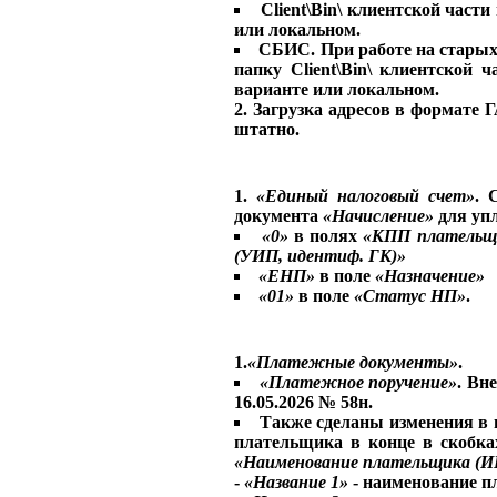
Client\Bin\ клиентской част
или локальном.
СБИС. При работе на старых 
папку Client\Bin\ клиентской 
варианте или локальном.
2. Загрузка адресов в формате Г
штатно.
1.
«Единый налоговый счет»
. 
документа
«Начисление»
для уп
«0»
в полях
«КПП плательщ
(УИП, идентиф. ГК)»
«ЕНП»
в поле
«Назначение»
«01»
в поле
«Статус НП»
.
1.
«Платежные документы»
.
«Платежное поручение»
. Вн
16.05.2026 № 58н.
Также сделаны изменения в
плательщика в конце в скобка
«Наименование плательщика (ИП
-
«Название 1»
- наименование п