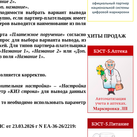
ание 2»
.
п. название»
.
бходимости выбрать вариант вывода
упно, если партнер-плательщик имеет
неров выводится наименование из поля
орта
«Платежное поручение»
согласно
ХИТЫ ПРОДАЖ
прос для выбора варианта вывода, из
жей. Для типов партнера-плательщика
«Название 1»
,
«Название 2»
или
«Доп.
з поля
«Название 1»
.
олняется корректно.
нительная настройка»
–
«Настройка
метр
«КИЗ строка»
для вывода данных
 то необходимо использовать параметр
от 23.03.2026 г N EA-36-26/2219: