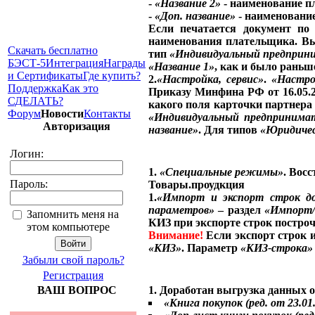
-
«Название 2»
- наименование п
-
«Доп. название»
- наименование
Если печатается документ по
наименования плательщика. В
Скачать бесплатно
тип
«Индивидуальный предприн
БЭСТ-5
Интеграция
Награды
«Название 1»
, как и было раньш
и Сертификаты
Где купить?
2.
«Настройка, сервис»
.
«Настро
Поддержка
Как это
Приказу Минфина РФ от 16.05.2
СДЕЛАТЬ?
какого поля карточки партнер
Форум
Новости
Контакты
«Индивидуальный предпринима
Авторизация
название»
. Для типов
«Юридичес
Логин:
1.
«Специальные режимы»
. Вос
Пароль:
Товары.проудкция
1.
«Импорт и экспорт строк д
параметров»
– раздел
«Импорт
Запомнить меня на
КИЗ при экспорте строк построч
этом компьютере
Внимание!
Если экспорт строк 
«КИЗ»
. Параметр
«КИЗ-строка»
Забыли свой пароль?
Регистрация
1. Доработан выгрузка данных 
ВАШ ВОПРОС
«Книга покупок (ред. от 23.01