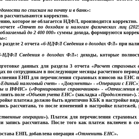
едомости по спискам на почту и в банк»
:
ов рассчитываются корректно.
ению, которое не облагается НДФЛ, производится корректно.
 отчете
«Отчет по доходам и налогам физических лиц (202
 облагаемый до 2 400 000»
суммы дохода, формируются коррек
ы»
:
в разделе 2 отчета
«6-НДФЛ Сведения о доходах ФЛ»
при нали
6-НДФЛ Сведения о доходах ФЛ»
: доходы, которые полно
дготовке данных для раздела 3 отчета
«Расчет страховых в
дах по сотрудникам в последующие месяцы расчетного период
полнения ЕНП для перечисления страховых взносов на ЕНС
«Единый налоговый счет»
-
«Документы»
-
«Операции с ЕНС»
ды и ИФНС»
(
«Формирование справочников»
-
«Отчисления 
олнить поле
«Объект учета ЕНС»
(закладка
«Продолжение»
).
ройке платежа должно быть идентично КБК в настройке вида
ись рассчитана, то после изменений в настройке платежей, 
ственные операции»
). Платеж для перечисления страховых
и запись рассчитана. После того как платеж включен в со
состава ЕНП, добавлена операция
«Отменить ЕНС»
.