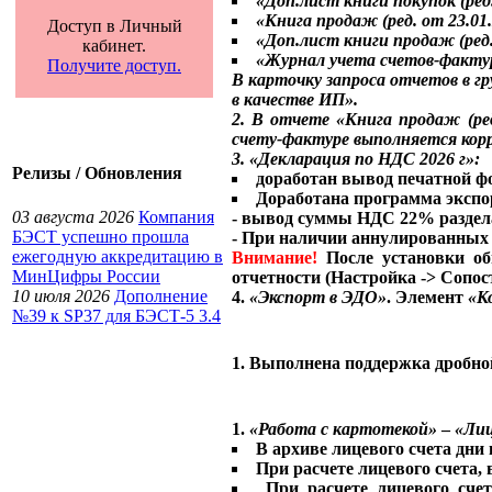
«Доп.лист книги покупок (ред. 
«Книга продаж (ред. от 23.01.2
Доступ в Личный
«Доп.лист книги продаж (ред. 
кабинет.
«Журнал учета счетов-фактур (
Получите доступ.
В карточку запроса отчетов в г
в качестве ИП»
.
2. В отчете
«Книга продаж (ред
счету-фактуре выполняется кор
3.
«Декларация по НДС 2026 г»
:
Релизы / Обновления
доработан вывод печатной ф
Доработана программа экспо
03 августа 2026
Компания
- вывод суммы НДС 22% раздел
БЭСТ успешно прошла
- При наличии аннулированных з
ежегодную аккредитацию в
Внимание!
После установки о
МинЦифры России
отчетности (Настройка -> Сопос
10 июля 2026
Дополнение
4.
«Экспорт в ЭДО»
. Элемент
«К
№39 к SP37 для БЭСТ-5 3.4
1. Выполнена поддержка дробно
1.
«Работа с картотекой»
–
«Лиц
В архиве лицевого счета дни
При расчете лицевого счета,
При расчете лицевого сче