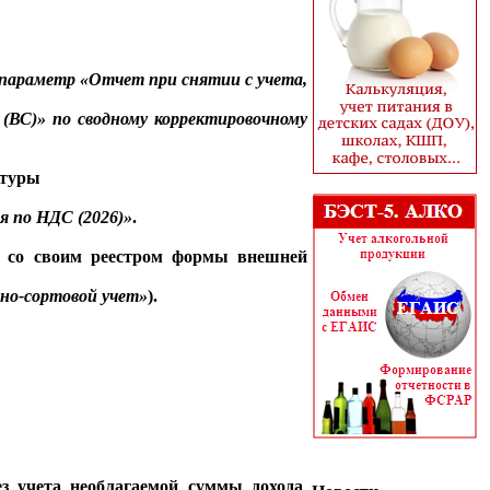
 параметр
«Отчет при снятии с учета,
(ВС)»
по сводному корректировочному
ктуры
я по НДС (2026)»
.
е со своим реестром формы внешней
но-сортовой учет»
).
з учета необлагаемой суммы дохода