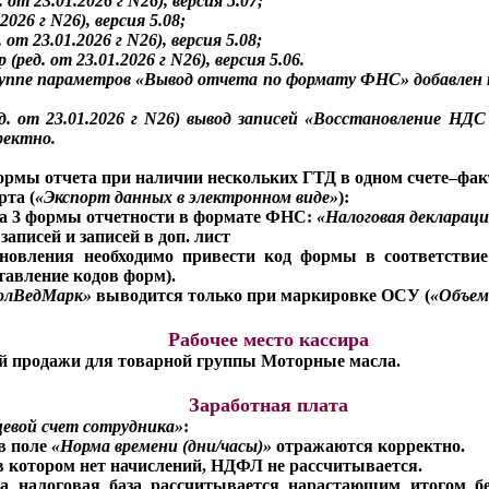
от 23.01.2026 г N26), версия 5.07;
026 г N26), версия 5.08;
от 23.01.2026 г N26), версия 5.08;
ред. от 23.01.2026 г N26), версия 5.06.
руппе параметров
«Вывод отчета по формату ФНС»
добавлен
. от 23.01.2026 г N26) вывод записей
«Восстановление НДС 
ректно.
ормы отчета при наличии нескольких ГТД в одном счете–фа
рта (
«Экспорт данных в электронном виде»
):
а 3 формы отчетности в формате ФНС:
«Налоговая деклараци
аписей и записей в доп. лист
бновления необходимо привести код формы в соответстви
тавление кодов форм).
олВедМарк»
выводится только при маркировке ОСУ (
«Объем
Рабочее место кассира
й продажи для товарной группы Моторные масла.
Заработная плата
евой счет сотрудника»
:
 в поле
«Норма времени (дни/часы)»
отражаются корректно.
 в котором нет начислений, НДФЛ не рассчитывается.
та налоговая база рассчитывается нарастающим итогом бе