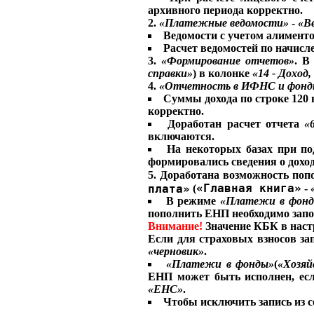
архивного периода корректно.
2.
«Платежные ведомости»
-
«В
Ведомости с учетом алимент
Расчет ведомостей по начисл
3.
«Формирование отчетов»
. В
справки»
) в колонке
«14 - Доход,
4.
«Отчетность в ИФНС и фонд
Суммы дохода по строке 120 
корректно.
Доработан расчет отчета
«
включаются.
На некоторых базах при по
формировались сведения о дохо
5. Доработана возможность по
«Главная книга»
плата»
(
-
В режиме
«Платежи в фон
пополнить ЕНП необходимо зап
Внимание!
Значение КБК в наст
Если для страховых взносов зап
«черновик»
.
«Платежи в фонды»
(
«Хозяй
ЕНП может быть исполнен, есл
«ЕНС»
.
Чтобы исключить запись из 