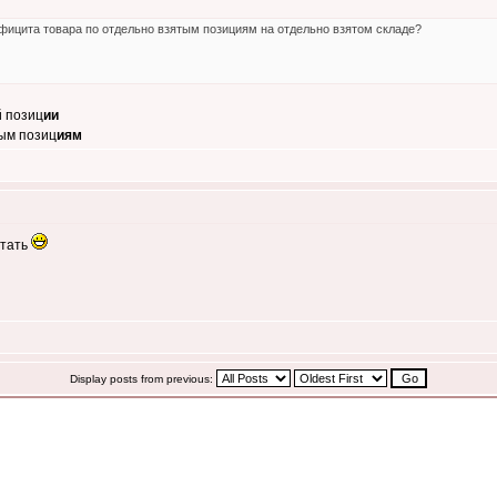
фицита товара по отдельно взятым позициям на отдельно взятом складе?
й позиц
ии
тым позиц
иям
отать
Display posts from previous: