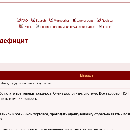
FAQ
Search
Memberlist
Usergroups
Register
Profile
Log in to check your private messages
Log in
+ дефицит
Message
айнику =) уценка/наценка + дефицит
отала, а вот теперь пришлось. Очень достойная, система. Всё здорово. НО!
ешить текущии вопросы:
анной к розничной торговле, проводить уценку/наценку отдельно взятых позиц
я?