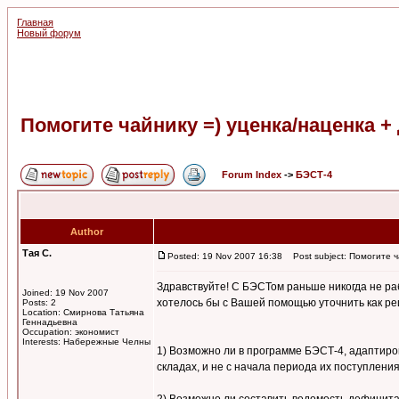
Главная
Новый форум
Помогите чайнику =) уценка/наценка 
Forum Index
->
БЭСТ-4
Author
Тая С.
Posted: 19 Nov 2007 16:38
Post subject: Помогите ч
Здравствуйте! С БЭСТом раньше никогда не раб
Joined: 19 Nov 2007
хотелось бы с Вашей помощью уточнить как р
Posts: 2
Location: Смирнова Татьяна
Геннадьевна
Occupation: экономист
Interests: Набережные Челны
1) Возможно ли в программе БЭСТ-4, адаптиров
складах, и не с начала периода их поступлени