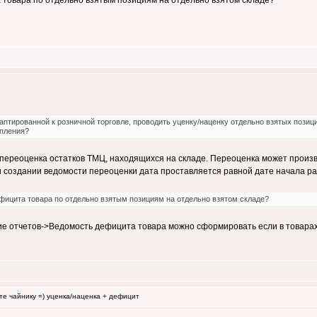
 товара по отдельно взятым позициям на отдельно взятом складе?
птированной к розничной торговле, проводить уценку/наценку отдельно взятых позиций 
упления?
переоценка остатков ТМЦ, находящихся на складе. Переоценка может произв
 создании ведомости переоценки дата проставляется равной дате начала рас
фицита товара по отдельно взятым позициям на отдельно взятом складе?
 отчетов->Ведомость дефицита товара можно сформировать если в товарах,
те чайнику =) уценка/наценка + дефицит