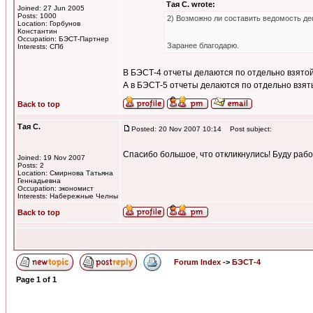
Тая С. wrote:
Joined: 27 Jun 2005
Posts: 1000
2) Возможно ли составить ведомость де
Location: Горбунов
Константин
Occupation: БЭСТ-Партнер
Заранее благодарю.
Interests: СПб
В БЭСТ-4 отчеты делаются по отдельно взято
А в БЭСТ-5 отчеты делаются по отдельно взя
Back to top
Тая С.
Posted: 20 Nov 2007 10:14
Post subject:
Спасибо большое, что откликнулись! Буду раб
Joined: 19 Nov 2007
Posts: 2
Location: Смирнова Татьяна
Геннадьевна
Occupation: экономист
Interests: Набережные Челны
Back to top
Forum Index
->
БЭСТ-4
Page
1
of
1