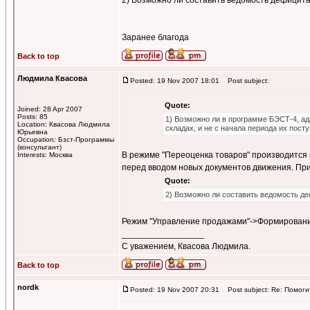
2) Возможно ли составить ведомость дефицита
Заранее благода
Back to top
Людмила Квасова
Posted: 19 Nov 2007 18:01
Post subject:
Quote:
Joined: 28 Apr 2007
Posts: 85
1) Возможно ли в программе БЭСТ-4, ада
Location: Квасова Людмила
складах, и не с начала периода их пост
Юрьевна
Occupation: Бзст-Программы
(консультант)
В режиме "Переоценка товаров" производится 
Interests: Москва
перед вводом новых документов движения. При
Quote:
2) Возможно ли составить ведомость де
Режим "Управление продажами"->Формирование
_________________
С уважением, Квасова Людмила.
Back to top
nordk
Posted: 19 Nov 2007 20:31
Post subject: Re: Помоги