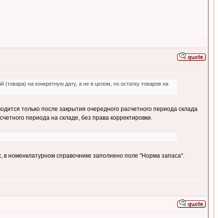
(товара) на конкретную дату, а не в целом, по остатку товаров на
одится только после закрытия очередного расчетного периода склада
четного периода на складе, без права корректировки.
 в номенклатурном справочнике заполнено поле "Норма запаса".