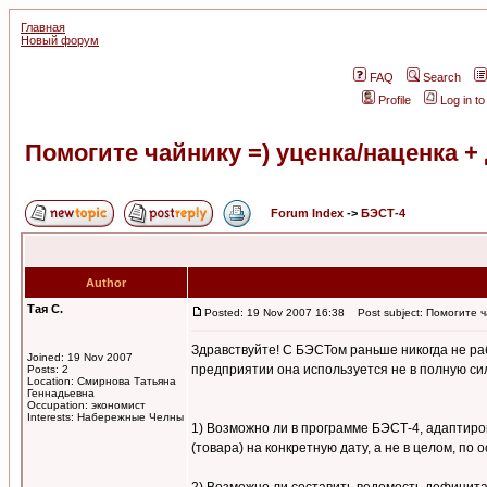
Главная
Новый форум
FAQ
Search
Profile
Log in t
Помогите чайнику =) уценка/наценка 
Forum Index
->
БЭСТ-4
Author
Тая С.
Posted: 19 Nov 2007 16:38
Post subject: Помогите ч
Здравствуйте! С БЭСТом раньше никогда не раб
Joined: 19 Nov 2007
предприятии она используется не в полную си
Posts: 2
Location: Смирнова Татьяна
Геннадьевна
Occupation: экономист
Interests: Набережные Челны
1) Возможно ли в программе БЭСТ-4, адаптиро
(товара) на конкретную дату, а не в целом, по 