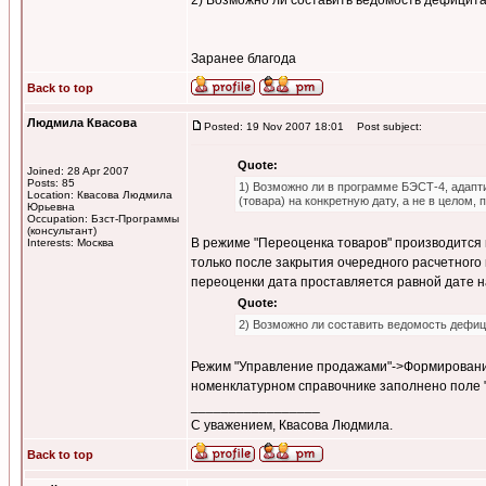
2) Возможно ли составить ведомость дефицита
Заранее благода
Back to top
Людмила Квасова
Posted: 19 Nov 2007 18:01
Post subject:
Quote:
Joined: 28 Apr 2007
Posts: 85
1) Возможно ли в программе БЭСТ-4, адапти
Location: Квасова Людмила
(товара) на конкретную дату, а не в целом, 
Юрьевна
Occupation: Бзст-Программы
(консультант)
В режиме "Переоценка товаров" производится
Interests: Москва
только после закрытия очередного расчетного
переоценки дата проставляется равной дате на
Quote:
2) Возможно ли составить ведомость дефиц
Режим "Управление продажами"->Формирование
номенклатурном справочнике заполнено поле 
_________________
С уважением, Квасова Людмила.
Back to top