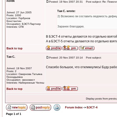
nordk
Posted: 19 Nov 2007 20:31
Post subject: Re: Помоги
Тая С. wrote:
Joined: 27 Jun 2005
Posts: 1000
2) Возможно ли составить ведомость дефиц
Location: Горбунов
Константин
Occupation: БЭСТ-Партнер
Заранее благодарю.
Interests: СПб
В БЭСТ-4 отчеты делаются по отдельно взято
А в БЭСТ-5 отчеты делаются по отдельно взя
Back to top
Тая С.
Posted: 20 Nov 2007 10:14
Post subject:
Спасибо большое, что откликнулись! Буду раб
Joined: 19 Nov 2007
Posts: 2
Location: Смирнова Татьяна
Геннадьевна
Occupation: экономист
Interests: Набережные Челны
Back to top
Display posts from previo
Forum Index
->
БЭСТ-4
Page
1
of
1