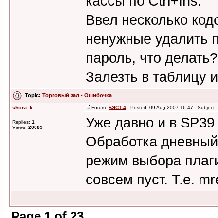
кассы по Ctrl+Ins.
Ввел несколько код
ненужные удалить п
пароль, что делать
Залезть в таблицу и
Topic:
Торговый зал - Ошибочка
shura_k
Forum:
БЭСТ-4
Posted: 09 Aug 2007 16:47 Subject:
Уже давно и в SP39
Replies:
1
Views:
20089
Обработка дневный 
режим выбора плаги
совсем пуст. Т.е. m
Page
1
of
23