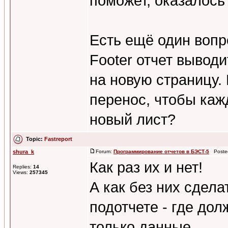
поможет, оказалось 
Есть ещё один вопро
Footer отчет вывод
на новую страницу.
перенос, чтобы каж
новый лист?
Topic:
Fastreport
shura_k
Forum:
Программирование отчетов в БЭСТ-5
Posted
Как раз их и нет!
Replies:
14
Views:
257345
А как без них сдел
подотчете - где дол
только данные.