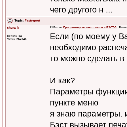
чего другого н ...
Topic:
Fastreport
shura_k
Forum:
Программирование отчетов в БЭСТ-5
Posted
Если (по моему у В
Replies:
14
Views:
257345
необходимо распеча
то можно сделать в
И как?
Параметры функции
пункте меню
я знаю параметры. 
Бэст вызывает печа