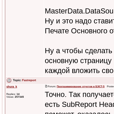
MasterData.DataSou
Ну и это надо стави
Печате Основного о
Ну а чтобы сделать 
основную страницу 
каждой вложить свой
Topic:
Fastreport
shura_k
Forum:
Программирование отчетов в БЭСТ-5
Posted
Точно. Так получае
Replies:
14
Views:
257345
есть SubReport Head