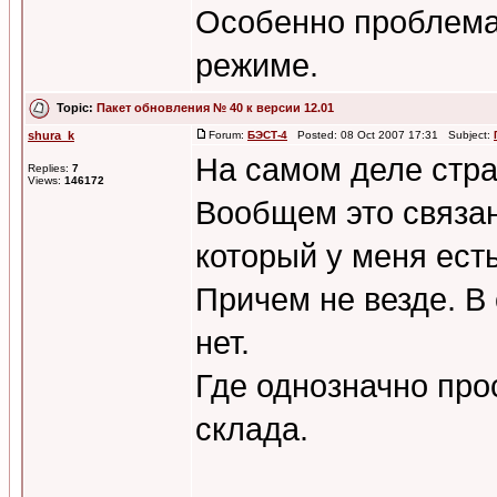
Особенно проблема
режиме.
Topic:
Пакет обновления № 40 к версии 12.01
shura_k
Forum:
БЭСТ-4
Posted: 08 Oct 2007 17:31 Subject:
На самом деле стра
Replies:
7
Views:
146172
Вообщем это связан
который у меня есть
Причем не везде. В
нет.
Где однозначно прос
склада.