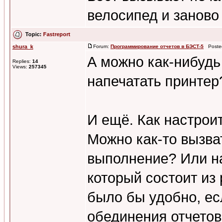
велосипед и заново
Topic:
Fastreport
shura_k
Forum:
Программирование отчетов в БЭСТ-5
Posted
А можно как-нибудь
Replies:
14
Views:
257345
напечатать принтер? 
И ещё. Как настрои
Можно как-то вызват
выполнение? Или на
который состоит из
было бы удобно, ес
обединения отчетов