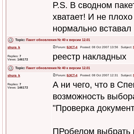
P.S. В сводном паке
хватает! И не плохо
нормально вставал н
Topic:
Пакет обновления № 40 к версии 12.01
shura_k
Forum:
БЭСТ-4
Posted: 08 Oct 2007 13:56 Subject:
реестр накладных
Replies:
7
Views:
146172
Topic:
Пакет обновления № 40 к версии 12.01
shura_k
Forum:
БЭСТ-4
Posted: 08 Oct 2007 12:31 Subject:
А ни чего, что в С
Replies:
7
Views:
146172
возможность выбора
"Проверка документ
ПРобелом выбрать н