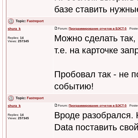
базе ставить нужн
Topic:
Fastreport
shura_k
Forum:
Программирование отчетов в БЭСТ-5
Posted
Можно сделать так, 
Replies:
14
Views:
257345
т.е. на карточке зап
Пробовал так - не 
событию!
Topic:
Fastreport
shura_k
Forum:
Программирование отчетов в БЭСТ-5
Posted
Вроде разобрался. 
Replies:
14
Views:
257345
Data поставить сво