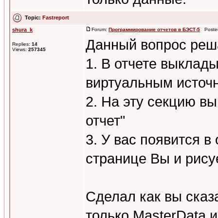
Topic:
Fastreport
shura_k
Forum:
Программирование отчетов в БЭСТ-5
Posted
Данный вопрос реш
Replies:
14
Views:
257345
1. В отчете выклад
виртуальным источ
2. На эту секцию в
отчет"
3. У вас появится в
странице Вы и рису
Сделал как вы сказа
только MasterData и