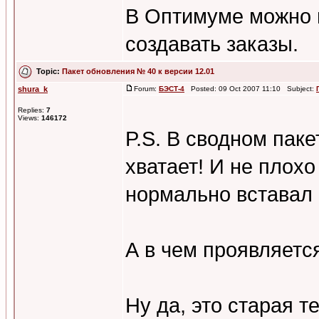
В Оптимуме можно пр
создавать заказы.
Topic:
Пакет обновления № 40 к версии 12.01
shura_k
Forum:
БЭСТ-4
Posted: 09 Oct 2007 11:10 Subject:
Replies:
7
Views:
146172
P.S. В сводном паке
хватает! И не плохо
нормально вставал н
А в чем проявляется
Ну да, это старая 