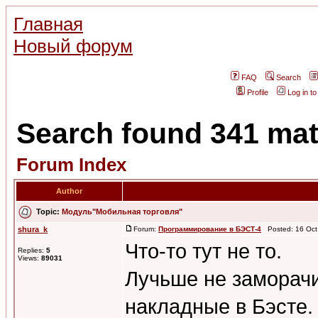
Главная
Новый форум
FAQ
Search
Profile
Log in t
Search found 341 ma
Forum Index
Author
Topic:
Модуль"Мобильная торговля"
shura_k
Forum:
Программирование в БЭСТ-4
Posted: 16 Oct
Что-то тут не то.
Replies:
5
Views:
89031
Лучьше не заморачи
накладные в Бэсте.