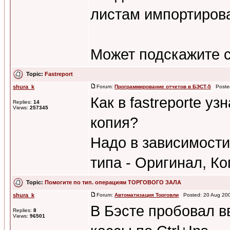
листам импортиров
Может подскажите с
Topic:
Fastreport
shura_k
Forum:
Программирование отчетов в БЭСТ-5
Posted
Как в fastreporte уз
Replies:
14
Views:
257345
копия?
Надо в зависимости
типа - Оригинал, Ко
Topic:
Помогите по тип. операциям ТОРГОВОГО ЗАЛА
shura_k
Forum:
Автоматизация Торговли
Posted: 20 Aug 200
В Бэсте пробовал в
Replies:
8
Views:
96501