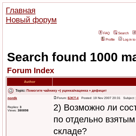
Главная
Новый форум
FAQ
Search
Profile
Log in t
Search found 1000 m
Forum Index
Author
Topic:
Помогите чайнику =) уценка/наценка + дефицит
nordk
Forum:
БЭСТ-4
Posted: 19 Nov 2007 20:31 Subject:
2) Возможно ли сос
Replies:
3
Views:
380898
по отдельно взятым
складе?