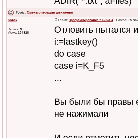
ADIR("*.txt", aFiles)
Topic:
Смена операции движения
nordk
Forum:
Программирование в БЭСТ-4
Posted: 15 Nov
Отловить пытался и
Replies:
9
Views:
154828
i:=lastkey()
do case
case i=K_F5
...
Вы были бы правы 
не нажимали
И если отметить не