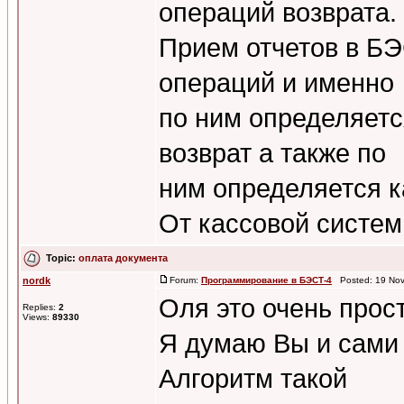
операций возврата.
Прием отчетов в БЭ
операций и именно
по ним определяетс
возврат а также по
ним определяется к
От кассовой системы
Topic:
оплата документа
nordk
Forum:
Программирование в БЭСТ-4
Posted: 19 Nov
Оля это очень прост
Replies:
2
Views:
89330
Я думаю Вы и сами 
Алгоритм такой