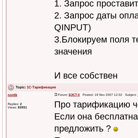
1. Запрос простави
2. Запрос даты опла
QINPUT)
3.Блокируем поля т
значения
И все собствен
Topic:
1C-Тарификация
nordk
Forum:
БЭСТ-5
Posted: 19 Nov 2007 12:02 Subject:
Про тарификацию че
Replies:
2
Views:
83551
Если она бесплатна
предложить ?