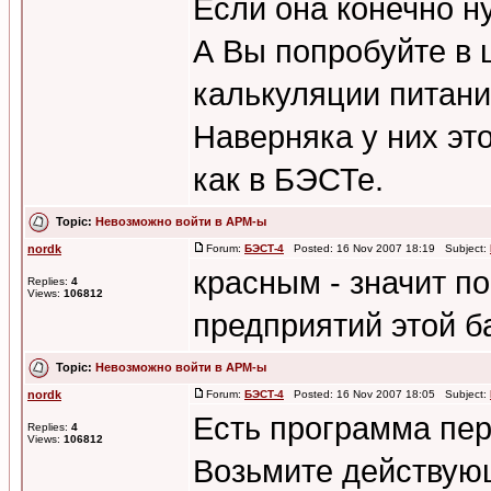
Если она конечно ну
А Вы попробуйте в 
калькуляции питания
Наверняка у них это
как в БЭСТе.
Topic:
Невозможно войти в АРМ-ы
nordk
Forum:
БЭСТ-4
Posted: 16 Nov 2007 18:19 Subject:
красным - значит по
Replies:
4
Views:
106812
предприятий этой б
Topic:
Невозможно войти в АРМ-ы
nordk
Forum:
БЭСТ-4
Posted: 16 Nov 2007 18:05 Subject:
Есть программа пе
Replies:
4
Views:
106812
Возьмите действую