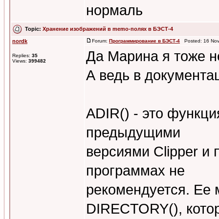
нормаль
Topic:
Хранение изображений в memo-полях в БЭСТ-4
nordk
Forum:
Программирование в БЭСТ-4
Posted: 16 Nov
Да Марина я тоже н
Replies:
35
Views:
399482
А ведь в документа
ADIR() - это функц
предыдущими
версиями Clipper и
программах не
рекомендуется. Ее
DIRECTORY(), кото