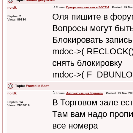
nordk
Forum:
Программирование в БЭСТ-4
Posted: 19 Nov
Оля пишите в форум
Replies:
2
Views:
89330
Вопросы могут быт
Блокировать запис
mdoc->( RECLOCK()
снять блокировку
mdoc->( F_DBUNLOC
Topic:
Frontol и Бэст
nordk
Forum:
Автоматизация Торговли
Posted: 19 Nov 200
В Торговом зале ес
Replies:
14
Views:
2809016
Там вам надо пропи
все номера