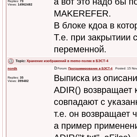
а вот это надо бы п
Replies:
73
Views:
14962482
MAKEREFER.
В блоке кдоа в кот
Т.е. при закрытиии
переменной.
Topic:
Хранение изображений в memo-полях в БЭСТ-4
nordk
Forum:
Программирование в БЭСТ-4
Posted: 15 Nov
Выписка из описан
Replies:
35
Views:
399482
ADIR() возвращает 
совпадают с указа
т.е. он возвращает 
а пример применени