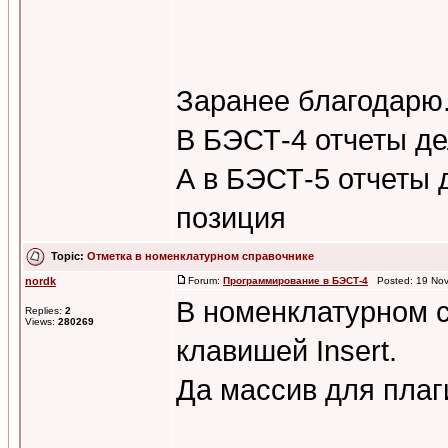
Заранее благодарю
В БЭСТ-4 отчеты де
А в БЭСТ-5 отчеты 
позиция
Topic:
Отметка в номенклатурном справочнике
nordk
Forum:
Программирование в БЭСТ-4
Posted: 19 Nov
В номенклатурном с
Replies:
2
Views:
280269
клавишей Insert.
Да массив для плаг