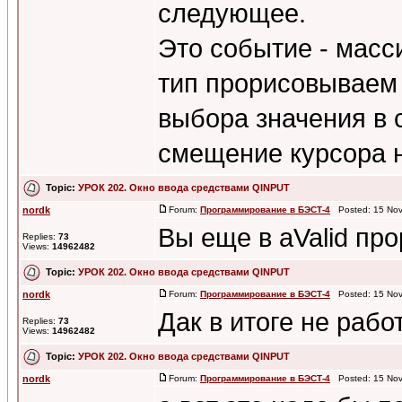
следующее.
Это событие - масси
тип прорисовываем 
выбора значения в 
смещение курсора на
Topic:
УРОК 202. Окно ввода средствами QINPUT
nordk
Forum:
Программирование в БЭСТ-4
Posted: 15 Nov
Вы еще в aValid пр
Replies:
73
Views:
14962482
Topic:
УРОК 202. Окно ввода средствами QINPUT
nordk
Forum:
Программирование в БЭСТ-4
Posted: 15 Nov
Дак в итоге не рабо
Replies:
73
Views:
14962482
Topic:
УРОК 202. Окно ввода средствами QINPUT
nordk
Forum:
Программирование в БЭСТ-4
Posted: 15 Nov