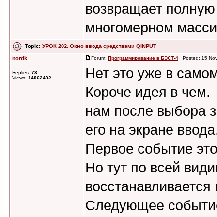
возвращает полную
многомерном масси
Topic:
УРОК 202. Окно ввода средствами QINPUT
nordk
Forum:
Программирование в БЭСТ-4
Posted: 15 Nov
Нет это уже в само
Replies:
73
Views:
14962482
Короче идея в чем.
нам после выбора з
его на экране ввода
Первое событие это
Но тут по всей види
восстанавливается 
Следующее событие