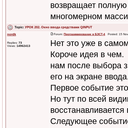
возвращает полную
многомерном масси
Topic:
УРОК 202. Окно ввода средствами QINPUT
nordk
Forum:
Программирование в БЭСТ-4
Posted: 15 Nov
Нет это уже в само
Replies:
73
Views:
14962413
Короче идея в чем.
нам после выбора з
его на экране ввода
Первое событие это
Но тут по всей види
восстанавливается 
Следующее событие