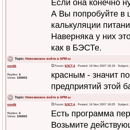
Если она конечно ну
А Вы попробуйте в 
калькуляции питания
Наверняка у них это
как в БЭСТе.
Topic:
Невозможно войти в АРМ-ы
nordk
Forum:
БЭСТ-4
Posted: 16 Nov 2007 18:19 Subject:
красным - значит по
Replies:
4
Views:
106802
предприятий этой б
Topic:
Невозможно войти в АРМ-ы
nordk
Forum:
БЭСТ-4
Posted: 16 Nov 2007 18:05 Subject:
Есть программа пе
Replies:
4
Views:
106802
Возьмите действую