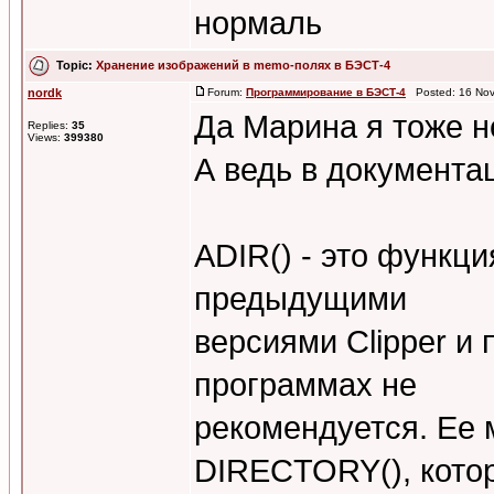
нормаль
Topic:
Хранение изображений в memo-полях в БЭСТ-4
nordk
Forum:
Программирование в БЭСТ-4
Posted: 16 Nov
Да Марина я тоже н
Replies:
35
Views:
399380
А ведь в документа
ADIR() - это функц
предыдущими
версиями Clipper и
программах не
рекомендуется. Ее
DIRECTORY(), кото