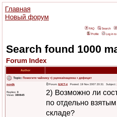
Главная
Новый форум
FAQ
Search
Profile
Log in t
Search found 1000 m
Forum Index
Author
Topic:
Помогите чайнику =) уценка/наценка + дефицит
nordk
Forum:
БЭСТ-4
Posted: 19 Nov 2007 20:31 Subject:
2) Возможно ли сос
Replies:
3
Views:
380845
по отдельно взятым
складе?