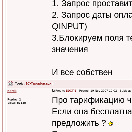
1. Запрос простави
2. Запрос даты опла
QINPUT)
3.Блокируем поля т
значения
И все собствен
Topic:
1C-Тарификация
nordk
Forum:
БЭСТ-5
Posted: 19 Nov 2007 12:02 Subject:
Про тарификацию че
Replies:
2
Views:
83538
Если она бесплатна
предложить ?