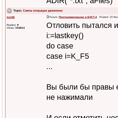
ADIR("*.txt", aFiles)
Topic:
Смена операции движения
nordk
Forum:
Программирование в БЭСТ-4
Posted: 15 Nov
Отловить пытался и
Replies:
9
Views:
154814
i:=lastkey()
do case
case i=K_F5
...
Вы были бы правы 
не нажимали
И если отметить не