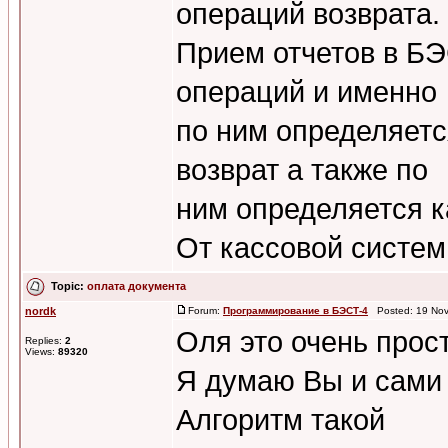
операций возврата.
Прием отчетов в БЭ
операций и именно
по ним определяетс
возврат а также по
ним определяется к
От кассовой системы
Topic:
оплата документа
nordk
Forum:
Программирование в БЭСТ-4
Posted: 19 Nov
Оля это очень прост
Replies:
2
Views:
89320
Я думаю Вы и сами 
Алгоритм такой