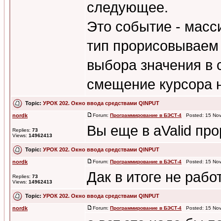
следующее.
Это событие - масси
тип прорисовываем 
выбора значения в 
смещение курсора на
Topic:
УРОК 202. Окно ввода средствами QINPUT
nordk
Forum:
Программирование в БЭСТ-4
Posted: 15 Nov
Вы еще в aValid пр
Replies:
73
Views:
14962413
Topic:
УРОК 202. Окно ввода средствами QINPUT
nordk
Forum:
Программирование в БЭСТ-4
Posted: 15 Nov
Дак в итоге не рабо
Replies:
73
Views:
14962413
Topic:
УРОК 202. Окно ввода средствами QINPUT
nordk
Forum:
Программирование в БЭСТ-4
Posted: 15 Nov