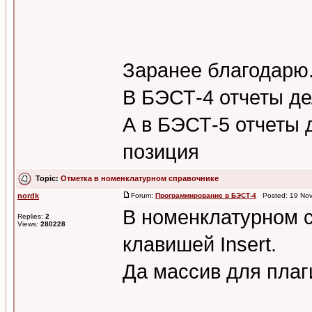
Заранее благодарю
В БЭСТ-4 отчеты де
А в БЭСТ-5 отчеты 
позиция
Topic:
Отметка в номенклатурном справочнике
nordk
Forum:
Программирование в БЭСТ-4
Posted: 19 Nov
В номенклатурном с
Replies:
2
Views:
280228
клавишей Insert.
Да массив для плаг