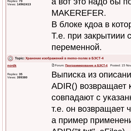
а вот это надо бы п
Replies:
73
Views:
14962413
MAKEREFER.
В блоке кдоа в кот
Т.е. при закрытиии
переменной.
Topic:
Хранение изображений в memo-полях в БЭСТ-4
nordk
Forum:
Программирование в БЭСТ-4
Posted: 15 Nov
Выписка из описан
Replies:
35
Views:
399380
ADIR() возвращает 
совпадают с указа
т.е. он возвращает 
а пример применени