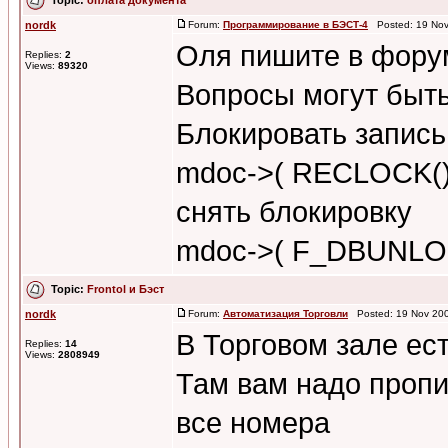
nordk
Forum:
Программирование в БЭСТ-4
Posted: 19 Nov
Оля пишите в форум
Replies:
2
Views:
89320
Вопросы могут быт
Блокировать запис
mdoc->( RECLOCK()
снять блокировку
mdoc->( F_DBUNLOC
Topic:
Frontol и Бэст
nordk
Forum:
Автоматизация Торговли
Posted: 19 Nov 200
В Торговом зале ес
Replies:
14
Views:
2808949
Там вам надо пропи
все номера