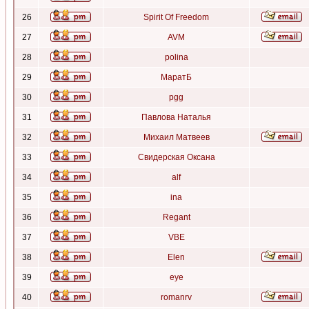
26
Spirit Of Freedom
27
AVM
28
polina
29
МаратБ
30
pgg
31
Павлова Наталья
32
Михаил Матвеев
33
Свидерская Оксана
34
alf
35
ina
36
Regant
37
VBE
38
Elen
39
eye
40
romanrv