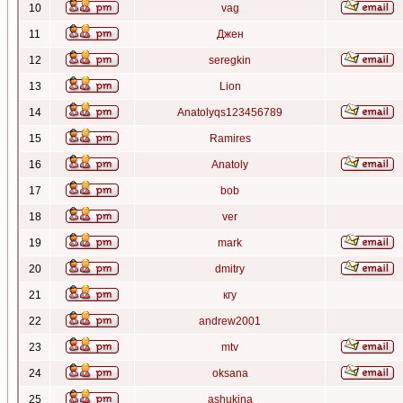
10
vag
11
Джен
12
seregkin
13
Lion
14
Anatolyqs123456789
15
Ramires
16
Anatoly
17
bob
18
ver
19
mark
20
dmitry
21
кгу
22
andrew2001
23
mtv
24
oksana
25
ashukina