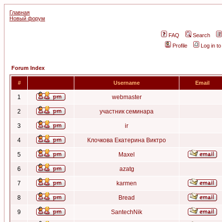
Главная
Новый форум
FAQ
Search
Profile
Log in t
Forum Index
#
Username
Email
1
webmaster
2
участник семинара
3
ir
4
Клочкова Екатерина Виктро
5
Maxel
6
azatg
7
karmen
8
Bread
9
SantechNik