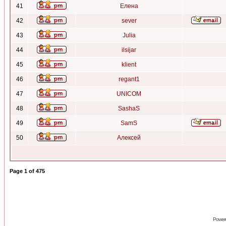
41
Елена
42
sever
43
Julia
44
ilsijar
45
klient
46
regant1
47
UNICOM
48
SashaS
49
SamS
50
Алексей
Page
1
of
475
Power