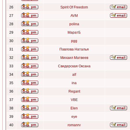
26
Spirit Of Freedom
27
AVM
28
polina
29
МаратБ
30
pgg
31
Павлова Наталья
32
Михаил Матвеев
33
Свидерская Оксана
34
alf
35
ina
36
Regant
37
VBE
38
Elen
39
eye
40
romanrv