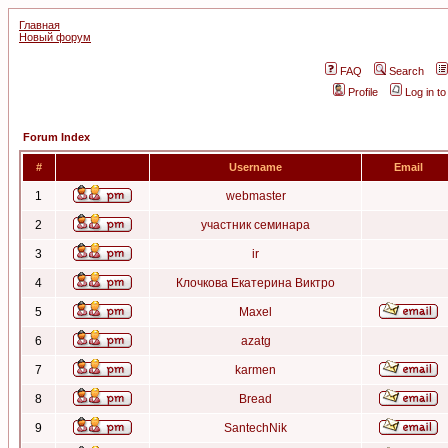
Главная
Новый форум
FAQ
Search
Profile
Log in t
Forum Index
#
Username
Email
1
webmaster
2
участник семинара
3
ir
4
Клочкова Екатерина Виктро
5
Maxel
6
azatg
7
karmen
8
Bread
9
SantechNik