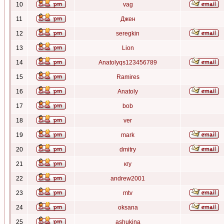
10
vag
11
Джен
12
seregkin
13
Lion
14
Anatolyqs123456789
15
Ramires
16
Anatoly
17
bob
18
ver
19
mark
20
dmitry
21
кгу
22
andrew2001
23
mtv
24
oksana
25
ashukina