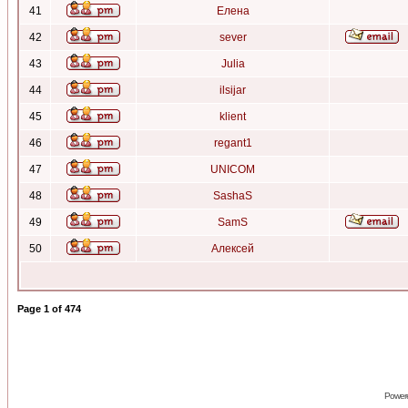
41
Елена
42
sever
43
Julia
44
ilsijar
45
klient
46
regant1
47
UNICOM
48
SashaS
49
SamS
50
Алексей
Page
1
of
474
Power