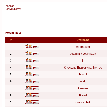
Главная
Новый форум
Forum Index
#
Username
1
webmaster
2
участник семинара
3
ir
4
Клочкова Екатерина Виктро
5
Maxel
6
azatg
7
karmen
8
Bread
9
SantechNik