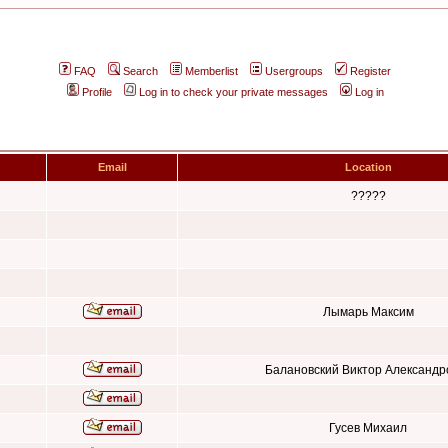
FAQ
Search
Memberlist
Usergroups
Register
Profile
Log in to check your private messages
Log in
Email
Location
?????
Лымарь Максим
Балановский Виктор Александр
Гусев Михаил