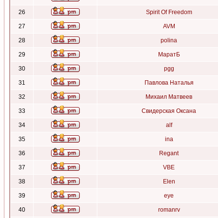
26
Spirit Of Freedom
27
AVM
28
polina
29
МаратБ
30
pgg
31
Павлова Наталья
32
Михаил Матвеев
33
Свидерская Оксана
34
alf
35
ina
36
Regant
37
VBE
38
Elen
39
eye
40
romanrv