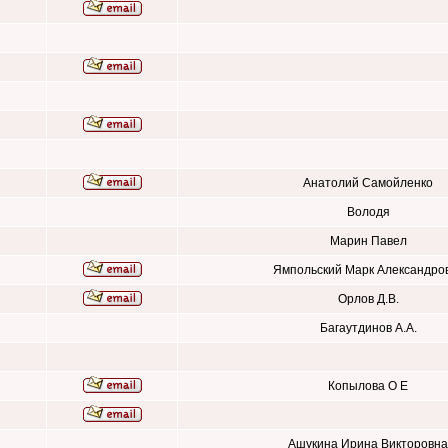
Анатолий Самойленко
Володя
Марин Павел
Ямпольский Марк Александро
Орлов Д.В.
Багаутдинов А.А.
Копылова О Е
Ашукина Ирина Викторовна