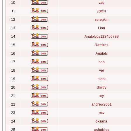
10
vag
11
Джен
12
seregkin
13
Lion
14
Anatolyqs123456789
15
Ramires
16
Anatoly
17
bob
18
ver
19
mark
20
dmitry
21
кгу
22
andrew2001
23
mtv
24
oksana
25
ashukina