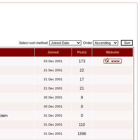
Select sort method:
Order
Joined
Posts
Website
173
03 Dec 2001
22
21 Dec 2001
17
21 Dec 2001
21
21 Dec 2001
9
30 Dec 2001
0
30 Dec 2001
ович
0
31 Dec 2001
110
31 Dec 2001
1696
31 Dec 2001