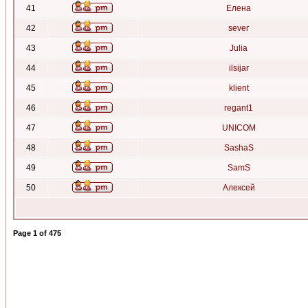
41
Елена
42
sever
43
Julia
44
ilsijar
45
klient
46
regant1
47
UNICOM
48
SashaS
49
SamS
50
Алексей
Page
1
of
475