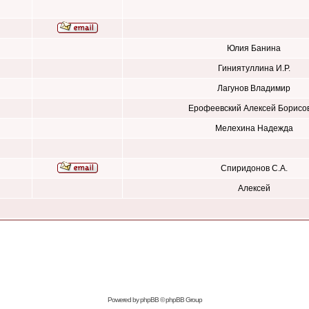
Юлия Банина
Гиниятуллина И.Р.
Лагунов Владимир
Ерофеевский Алексей Борисо
Мелехина Надежда
Спиридонов С.А.
Алексей
Powered by
phpBB
© phpBB Group