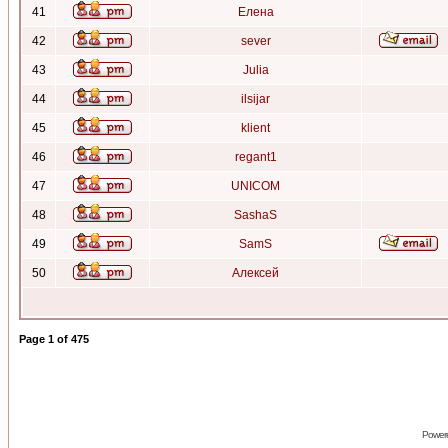
41
Елена
42
sever
43
Julia
44
ilsijar
45
klient
46
regant1
47
UNICOM
48
SashaS
49
SamS
50
Алексей
Page
1
of
475
Power