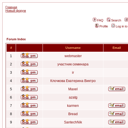
Главная
Новый форум
FAQ
Search
Profile
Log in t
Forum Index
#
Username
Email
1
webmaster
2
участник семинара
3
ir
4
Клочкова Екатерина Виктро
5
Maxel
6
azatg
7
karmen
8
Bread
9
SantechNik