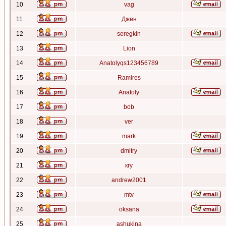
10
vag
11
Джен
12
seregkin
13
Lion
14
Anatolyqs123456789
15
Ramires
16
Anatoly
17
bob
18
ver
19
mark
20
dmitry
21
кгу
22
andrew2001
23
mtv
24
oksana
25
ashukina