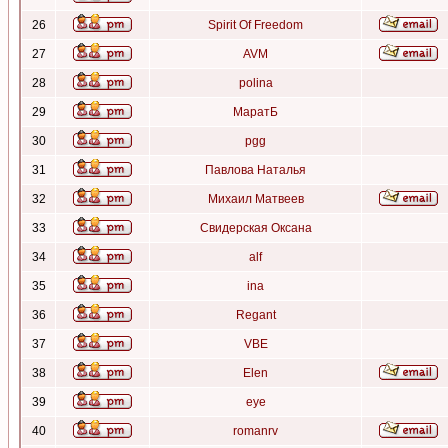
26
Spirit Of Freedom
27
AVM
28
polina
29
МаратБ
30
pgg
31
Павлова Наталья
32
Михаил Матвеев
33
Свидерская Оксана
34
alf
35
ina
36
Regant
37
VBE
38
Elen
39
eye
40
romanrv