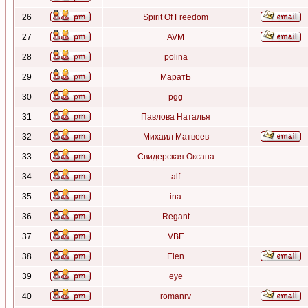
26
Spirit Of Freedom
27
AVM
28
polina
29
МаратБ
30
pgg
31
Павлова Наталья
32
Михаил Матвеев
33
Свидерская Оксана
34
alf
35
ina
36
Regant
37
VBE
38
Elen
39
eye
40
romanrv