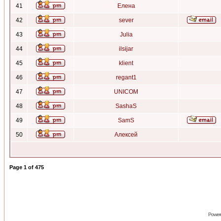
41
Елена
42
sever
43
Julia
44
ilsijar
45
klient
46
regant1
47
UNICOM
48
SashaS
49
SamS
50
Алексей
Page
1
of
475
Power