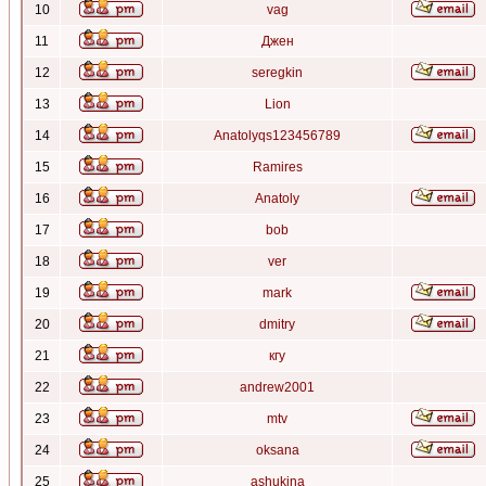
10
vag
11
Джен
12
seregkin
13
Lion
14
Anatolyqs123456789
15
Ramires
16
Anatoly
17
bob
18
ver
19
mark
20
dmitry
21
кгу
22
andrew2001
23
mtv
24
oksana
25
ashukina