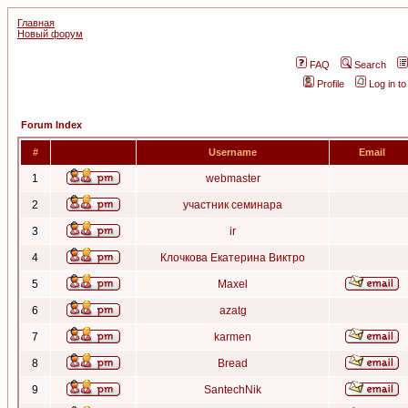
Главная
Новый форум
FAQ
Search
Profile
Log in t
Forum Index
#
Username
Email
1
webmaster
2
участник семинара
3
ir
4
Клочкова Екатерина Виктро
5
Maxel
6
azatg
7
karmen
8
Bread
9
SantechNik