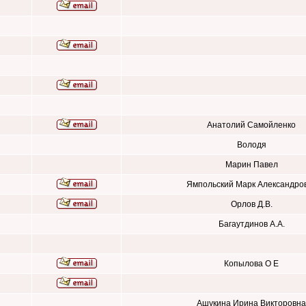
Анатолий Самойленко
Володя
Марин Павел
Ямпольский Марк Александро
Орлов Д.В.
Багаутдинов А.А.
Копылова О Е
Ашукина Ирина Викторовна