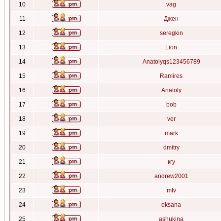
10
vag
11
Джен
12
seregkin
13
Lion
14
Anatolyqs123456789
15
Ramires
16
Anatoly
17
bob
18
ver
19
mark
20
dmitry
21
кгу
22
andrew2001
23
mtv
24
oksana
25
ashukina