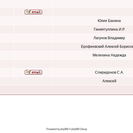
Юлия Банина
Гиниятуллина И.Р.
Лагунов Владимир
Ерофеевский Алексей Борисо
Мелехина Надежда
Спиридонов С.А.
Алексей
Powered by
phpBB
© phpBB Group