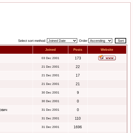
Select sort method:
Order
Joined
Posts
Website
173
03 Dec 2001
22
21 Dec 2001
17
21 Dec 2001
21
21 Dec 2001
9
30 Dec 2001
0
30 Dec 2001
ович
0
31 Dec 2001
110
31 Dec 2001
1696
31 Dec 2001