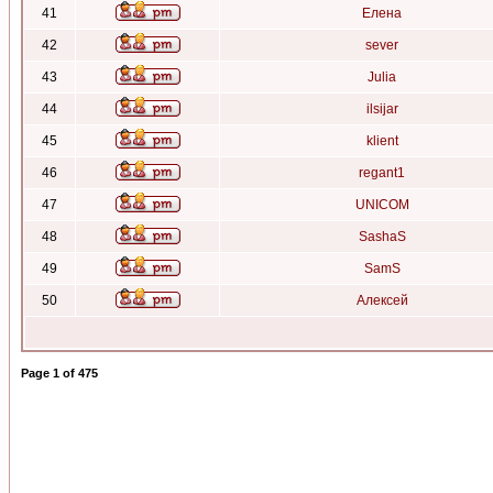
41
Елена
42
sever
43
Julia
44
ilsijar
45
klient
46
regant1
47
UNICOM
48
SashaS
49
SamS
50
Алексей
Page
1
of
475