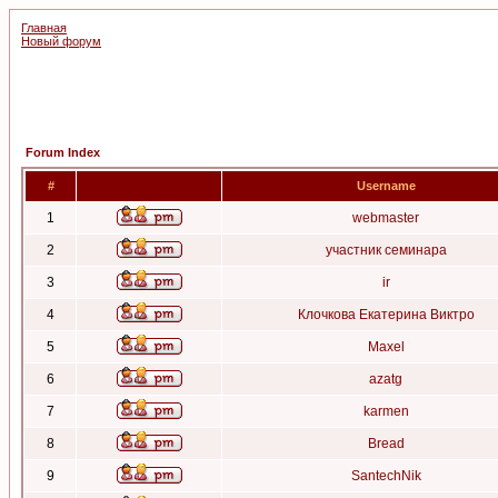
Главная
Новый форум
Forum Index
#
Username
1
webmaster
2
участник семинара
3
ir
4
Клочкова Екатерина Виктро
5
Maxel
6
azatg
7
karmen
8
Bread
9
SantechNik