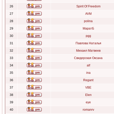
26
Spirit Of Freedom
27
AVM
28
polina
29
МаратБ
30
pgg
31
Павлова Наталья
32
Михаил Матвеев
33
Свидерская Оксана
34
alf
35
ina
36
Regant
37
VBE
38
Elen
39
eye
40
romanrv