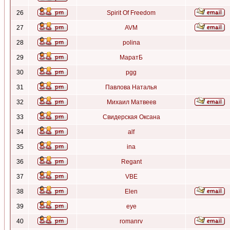
26
Spirit Of Freedom
27
AVM
28
polina
29
МаратБ
30
pgg
31
Павлова Наталья
32
Михаил Матвеев
33
Свидерская Оксана
34
alf
35
ina
36
Regant
37
VBE
38
Elen
39
eye
40
romanrv