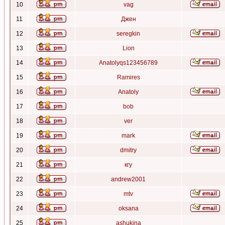
10
vag
11
Джен
12
seregkin
13
Lion
14
Anatolyqs123456789
15
Ramires
16
Anatoly
17
bob
18
ver
19
mark
20
dmitry
21
кгу
22
andrew2001
23
mtv
24
oksana
25
ashukina