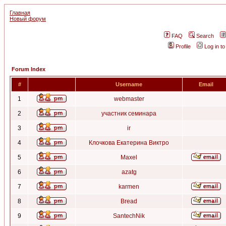
Главная
Новый форум
FAQ
Search
Profile
Log in t
Forum Index
#
Username
Email
1
webmaster
2
участник семинара
3
ir
4
Клочкова Екатерина Виктро
5
Maxel
6
azatg
7
karmen
8
Bread
9
SantechNik