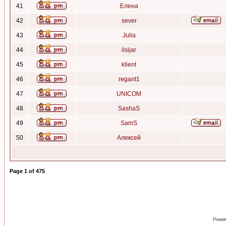
41
Елена
42
sever
43
Julia
44
ilsijar
45
klient
46
regant1
47
UNICOM
48
SashaS
49
SamS
50
Алексей
Page
1
of
475
Power