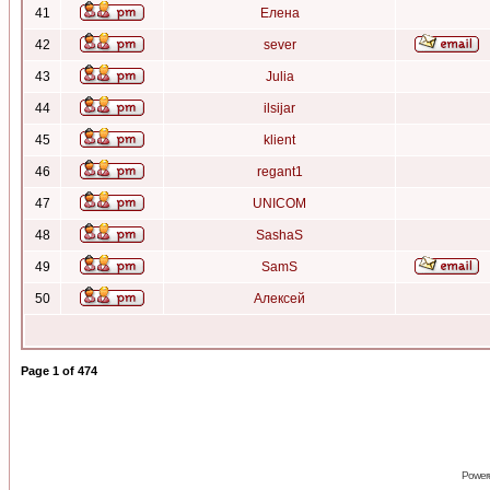
41
Елена
42
sever
43
Julia
44
ilsijar
45
klient
46
regant1
47
UNICOM
48
SashaS
49
SamS
50
Алексей
Page
1
of
474
Power