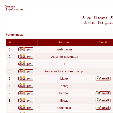
Главная
Новый форум
FAQ
Search
Profile
Log in t
Forum Index
#
Username
Email
1
webmaster
2
участник семинара
3
ir
4
Клочкова Екатерина Виктро
5
Maxel
6
azatg
7
karmen
8
Bread
9
SantechNik