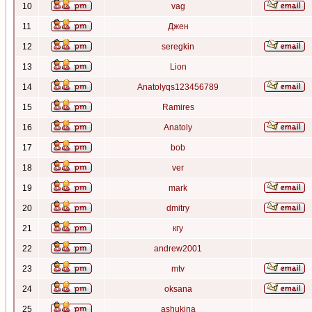
10
vag
11
Джен
12
seregkin
13
Lion
14
Anatolyqs123456789
15
Ramires
16
Anatoly
17
bob
18
ver
19
mark
20
dmitry
21
кгу
22
andrew2001
23
mtv
24
oksana
25
ashukina