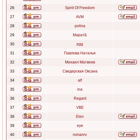
26
Spirit Of Freedom
27
AVM
28
polina
29
МаратБ
30
pgg
31
Павлова Наталья
32
Михаил Матвеев
33
Свидерская Оксана
34
alf
35
ina
36
Regant
37
VBE
38
Elen
39
eye
40
romanrv