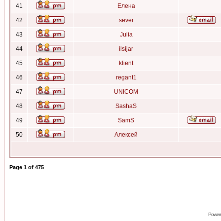
41
Елена
42
sever
43
Julia
44
ilsijar
45
klient
46
regant1
47
UNICOM
48
SashaS
49
SamS
50
Алексей
Page
1
of
475
Power