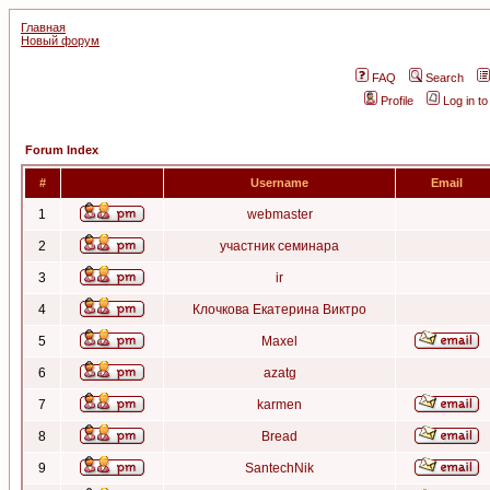
Главная
Новый форум
FAQ
Search
Profile
Log in t
Forum Index
#
Username
Email
1
webmaster
2
участник семинара
3
ir
4
Клочкова Екатерина Виктро
5
Maxel
6
azatg
7
karmen
8
Bread
9
SantechNik