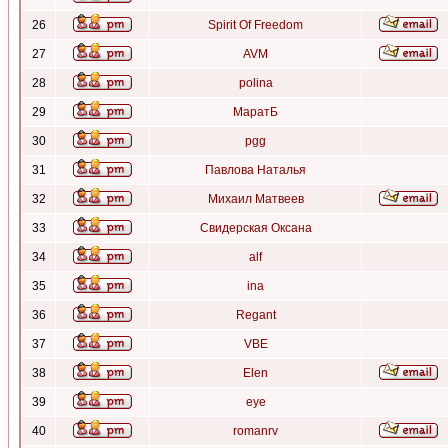
26
Spirit Of Freedom
27
AVM
28
polina
29
МаратБ
30
pgg
31
Павлова Наталья
32
Михаил Матвеев
33
Свидерская Оксана
34
alf
35
ina
36
Regant
37
VBE
38
Elen
39
eye
40
romanrv