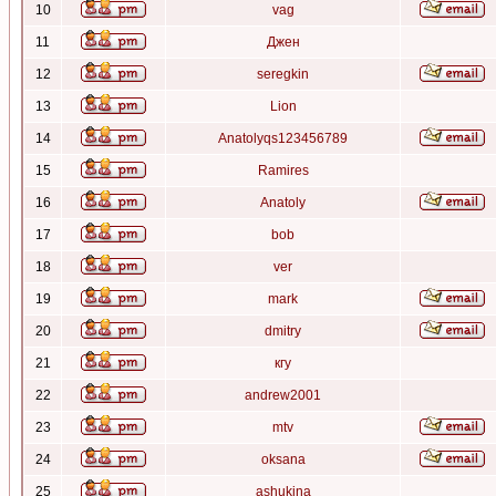
10
vag
11
Джен
12
seregkin
13
Lion
14
Anatolyqs123456789
15
Ramires
16
Anatoly
17
bob
18
ver
19
mark
20
dmitry
21
кгу
22
andrew2001
23
mtv
24
oksana
25
ashukina