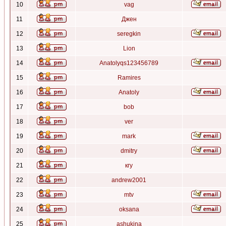
10
vag
11
Джен
12
seregkin
13
Lion
14
Anatolyqs123456789
15
Ramires
16
Anatoly
17
bob
18
ver
19
mark
20
dmitry
21
кгу
22
andrew2001
23
mtv
24
oksana
25
ashukina