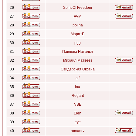
26
Spirit Of Freedom
27
AVM
28
polina
29
МаратБ
30
pgg
31
Павлова Наталья
32
Михаил Матвеев
33
Свидерская Оксана
34
alf
35
ina
36
Regant
37
VBE
38
Elen
39
eye
40
romanrv