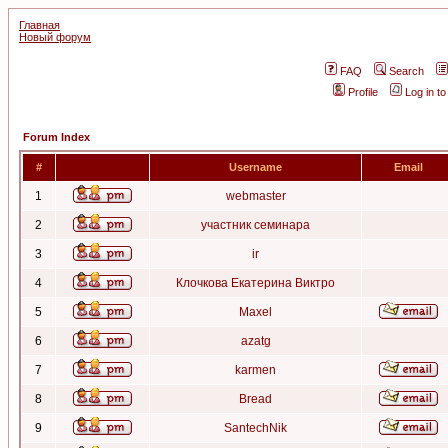
Главная
Новый форум
FAQ
Search
Profile
Log in t
Forum Index
#
Username
Email
1
webmaster
2
участник семинара
3
ir
4
Клочкова Екатерина Виктро
5
Maxel
6
azatg
7
karmen
8
Bread
9
SantechNik