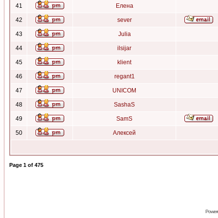
41
Елена
42
sever
43
Julia
44
ilsijar
45
klient
46
regant1
47
UNICOM
48
SashaS
49
SamS
50
Алексей
Page
1
of
475
Power