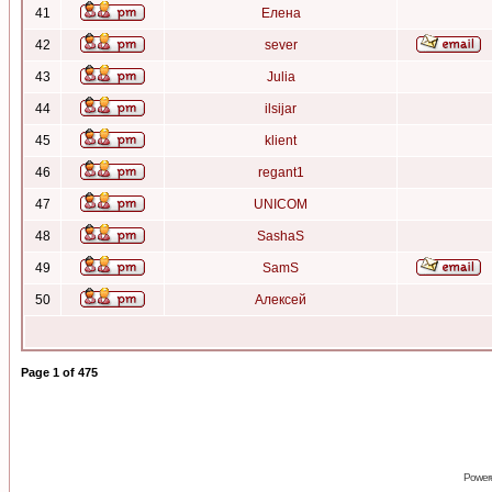
41
Елена
42
sever
43
Julia
44
ilsijar
45
klient
46
regant1
47
UNICOM
48
SashaS
49
SamS
50
Алексей
Page
1
of
475
Power