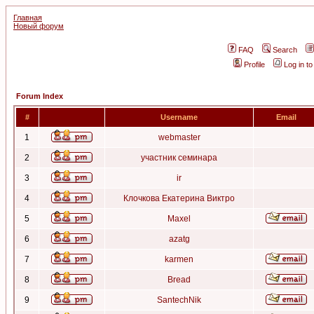
Главная
Новый форум
FAQ
Search
Profile
Log in t
Forum Index
#
Username
Email
1
webmaster
2
участник семинара
3
ir
4
Клочкова Екатерина Виктро
5
Maxel
6
azatg
7
karmen
8
Bread
9
SantechNik