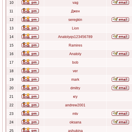
10
vag
11
Джен
12
seregkin
13
Lion
14
Anatolyqs123456789
15
Ramires
16
Anatoly
17
bob
18
ver
19
mark
20
dmitry
21
кгу
22
andrew2001
23
mtv
24
oksana
25
ashukina