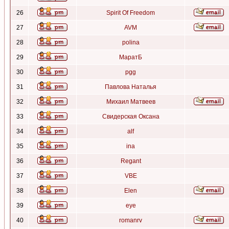
26
Spirit Of Freedom
27
AVM
28
polina
29
МаратБ
30
pgg
31
Павлова Наталья
32
Михаил Матвеев
33
Свидерская Оксана
34
alf
35
ina
36
Regant
37
VBE
38
Elen
39
eye
40
romanrv