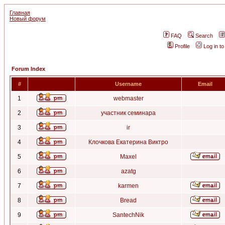
Главная
Новый форум
FAQ
Search
Profile
Log in t
Forum Index
#
Username
Email
1
webmaster
2
участник семинара
3
ir
4
Клочкова Екатерина Виктро
5
Maxel
6
azatg
7
karmen
8
Bread
9
SantechNik