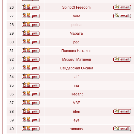
26
Spirit Of Freedom
27
AVM
28
polina
29
МаратБ
30
pgg
31
Павлова Наталья
32
Михаил Матвеев
33
Свидерская Оксана
34
alf
35
ina
36
Regant
37
VBE
38
Elen
39
eye
40
romanrv