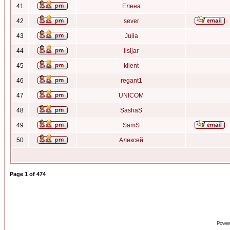
41
Елена
42
sever
43
Julia
44
ilsijar
45
klient
46
regant1
47
UNICOM
48
SashaS
49
SamS
50
Алексей
Page
1
of
474
Power