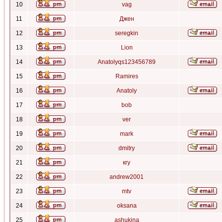
10
vag
11
Джен
12
seregkin
13
Lion
14
Anatolyqs123456789
15
Ramires
16
Anatoly
17
bob
18
ver
19
mark
20
dmitry
21
кгу
22
andrew2001
23
mtv
24
oksana
25
ashukina