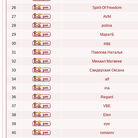
26
Spirit Of Freedom
27
AVM
28
polina
29
МаратБ
30
pgg
31
Павлова Наталья
32
Михаил Матвеев
33
Свидерская Оксана
34
alf
35
ina
36
Regant
37
VBE
38
Elen
39
eye
40
romanrv