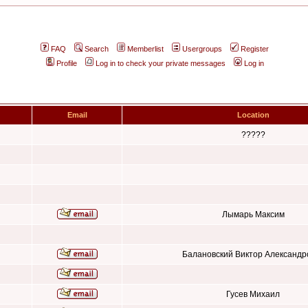
FAQ
Search
Memberlist
Usergroups
Register
Profile
Log in to check your private messages
Log in
Email
Location
?????
Лымарь Максим
Балановский Виктор Александр
Гусев Михаил