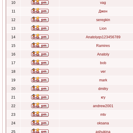
10
vag
11
Джен
12
seregkin
13
Lion
14
Anatolyqs123456789
15
Ramires
16
Anatoly
17
bob
18
ver
19
mark
20
dmitry
21
кгу
22
andrew2001
23
mtv
24
oksana
25
ashukina