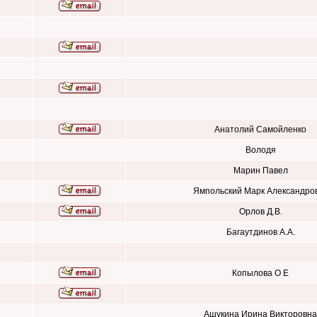
Анатолий Самойленко
Володя
Марин Павел
Ямпольский Марк Александро
Орлов Д.В.
Багаутдинов А.А.
Копылова О Е
Ашукина Ирина Викторовна