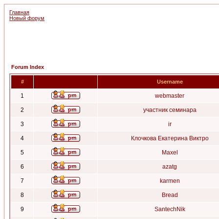
Главная
Новый форум
Forum Index
#
Username
1
webmaster
2
участник семинара
3
ir
4
Клочкова Екатерина Виктро
5
Maxel
6
azatg
7
karmen
8
Bread
9
SantechNik