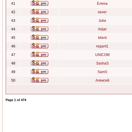
41
Елена
42
sever
43
Julia
44
ilsijar
45
klient
46
regant1
47
UNICOM
48
SashaS
49
SamS
50
Алексей
Page
1
of
474