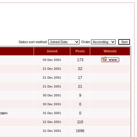
Select sort method:
Order
Joined
Posts
Website
173
03 Dec 2001
22
21 Dec 2001
17
21 Dec 2001
21
21 Dec 2001
9
30 Dec 2001
0
30 Dec 2001
ович
0
31 Dec 2001
110
31 Dec 2001
1696
31 Dec 2001