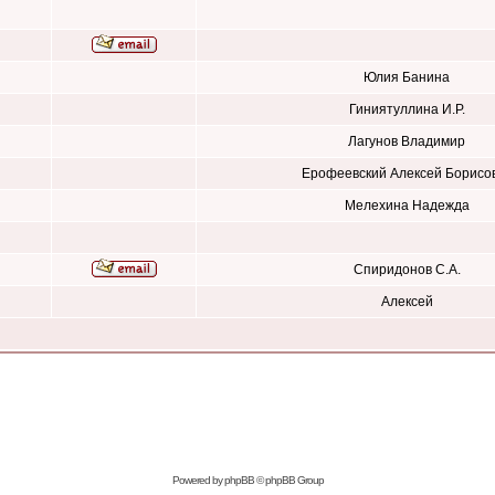
Юлия Банина
Гиниятуллина И.Р.
Лагунов Владимир
Ерофеевский Алексей Борисо
Мелехина Надежда
Спиридонов С.А.
Алексей
Powered by
phpBB
© phpBB Group