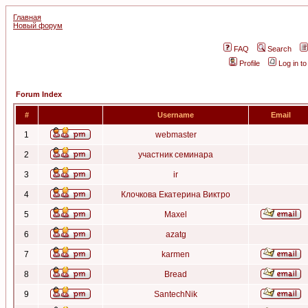
Главная
Новый форум
FAQ
Search
Profile
Log in t
Forum Index
#
Username
Email
1
webmaster
2
участник семинара
3
ir
4
Клочкова Екатерина Виктро
5
Maxel
6
azatg
7
karmen
8
Bread
9
SantechNik