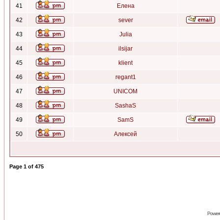
41
Елена
42
sever
43
Julia
44
ilsijar
45
klient
46
regant1
47
UNICOM
48
SashaS
49
SamS
50
Алексей
Page
1
of
475
Power