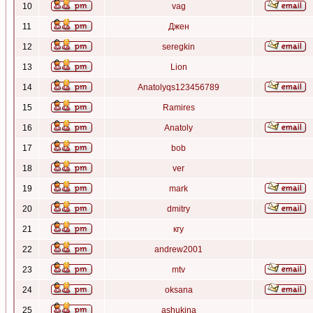
10
vag
11
Джен
12
seregkin
13
Lion
14
Anatolyqs123456789
15
Ramires
16
Anatoly
17
bob
18
ver
19
mark
20
dmitry
21
кгу
22
andrew2001
23
mtv
24
oksana
25
ashukina