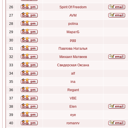
26
Spirit Of Freedom
27
AVM
28
polina
29
МаратБ
30
pgg
31
Павлова Наталья
32
Михаил Матвеев
33
Свидерская Оксана
34
alf
35
ina
36
Regant
37
VBE
38
Elen
39
eye
40
romanrv