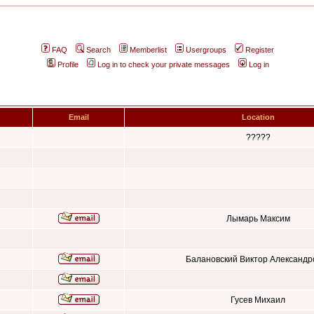
FAQ
Search
Memberlist
Usergroups
Register
Profile
Log in to check your private messages
Log in
Email
Location
?????
Лымарь Максим
Балановский Виктор Александр
Гусев Михаил