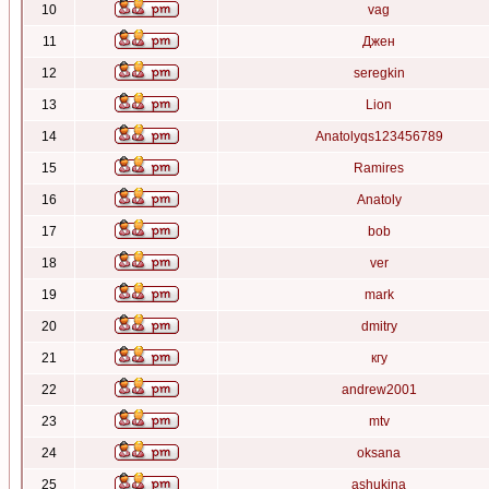
10
vag
11
Джен
12
seregkin
13
Lion
14
Anatolyqs123456789
15
Ramires
16
Anatoly
17
bob
18
ver
19
mark
20
dmitry
21
кгу
22
andrew2001
23
mtv
24
oksana
25
ashukina