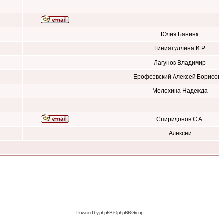
Юлия Банина
Гиниятуллина И.Р.
Лагунов Владимир
Ерофеевский Алексей Борисо
Мелехина Надежда
Спиридонов С.А.
Алексей
Powered by
phpBB
© phpBB Group