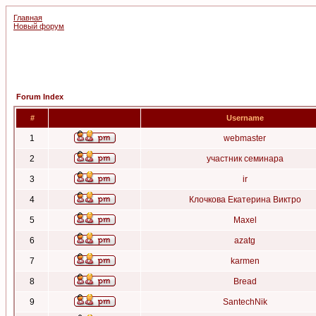
Главная
Новый форум
Forum Index
#
Username
1
webmaster
2
участник семинара
3
ir
4
Клочкова Екатерина Виктро
5
Maxel
6
azatg
7
karmen
8
Bread
9
SantechNik