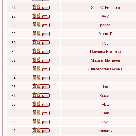
26
Spirit Of Freedom
27
AVM
28
polina
29
МаратБ
30
pgg
31
Павлова Наталья
32
Михаил Матвеев
33
Свидерская Оксана
34
alf
35
ina
36
Regant
37
VBE
38
Elen
39
eye
40
romanrv