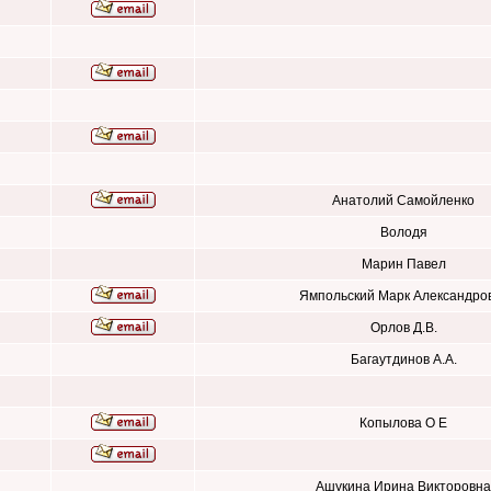
Анатолий Самойленко
Володя
Марин Павел
Ямпольский Марк Александро
Орлов Д.В.
Багаутдинов А.А.
Копылова О Е
Ашукина Ирина Викторовна