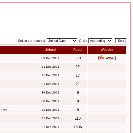
Select sort method:
Order
Joined
Posts
Website
173
03 Dec 2001
22
21 Dec 2001
17
21 Dec 2001
21
21 Dec 2001
9
30 Dec 2001
0
30 Dec 2001
ович
0
31 Dec 2001
110
31 Dec 2001
1696
31 Dec 2001