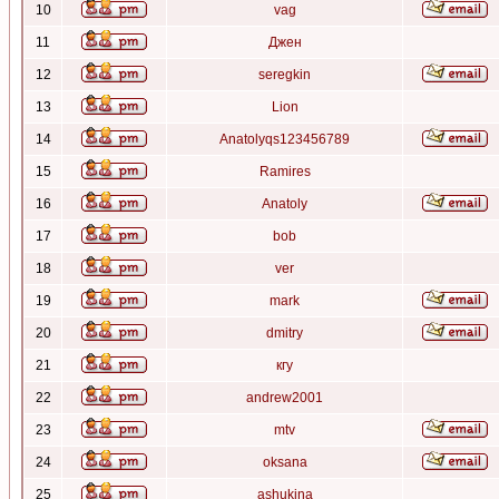
10
vag
11
Джен
12
seregkin
13
Lion
14
Anatolyqs123456789
15
Ramires
16
Anatoly
17
bob
18
ver
19
mark
20
dmitry
21
кгу
22
andrew2001
23
mtv
24
oksana
25
ashukina