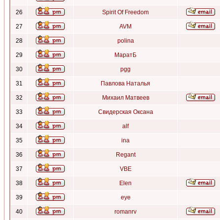
26
Spirit Of Freedom
27
AVM
28
polina
29
МаратБ
30
pgg
31
Павлова Наталья
32
Михаил Матвеев
33
Свидерская Оксана
34
alf
35
ina
36
Regant
37
VBE
38
Elen
39
eye
40
romanrv