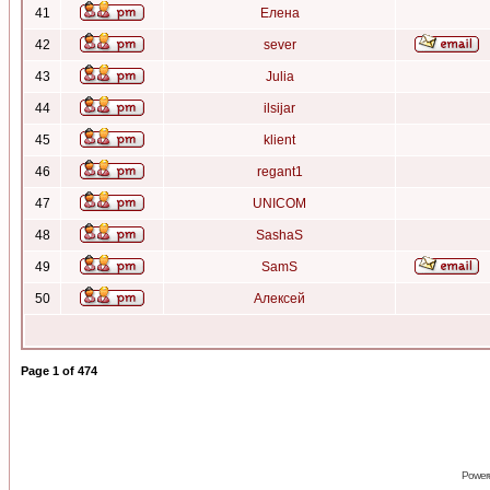
41
Елена
42
sever
43
Julia
44
ilsijar
45
klient
46
regant1
47
UNICOM
48
SashaS
49
SamS
50
Алексей
Page
1
of
474
Power