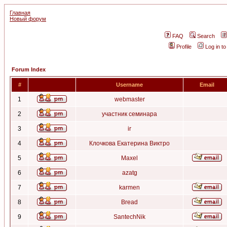
Главная
Новый форум
FAQ
Search
Profile
Log in t
Forum Index
#
Username
Email
1
webmaster
2
участник семинара
3
ir
4
Клочкова Екатерина Виктро
5
Maxel
6
azatg
7
karmen
8
Bread
9
SantechNik