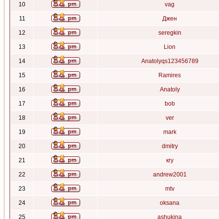
10
vag
11
Джен
12
seregkin
13
Lion
14
Anatolyqs123456789
15
Ramires
16
Anatoly
17
bob
18
ver
19
mark
20
dmitry
21
кгу
22
andrew2001
23
mtv
24
oksana
25
ashukina