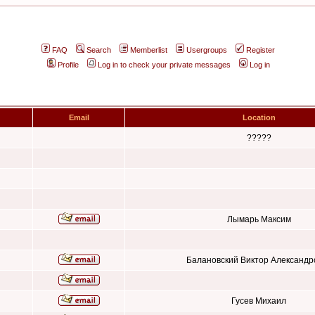
FAQ
Search
Memberlist
Usergroups
Register
Profile
Log in to check your private messages
Log in
Email
Location
?????
Лымарь Максим
Балановский Виктор Александр
Гусев Михаил