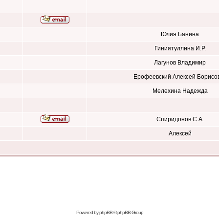
Юлия Банина
Гиниятуллина И.Р.
Лагунов Владимир
Ерофеевский Алексей Борисо
Мелехина Надежда
Спиридонов С.А.
Алексей
Powered by
phpBB
© phpBB Group