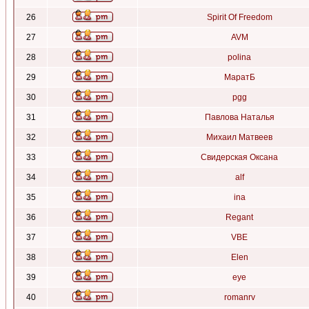
26
Spirit Of Freedom
27
AVM
28
polina
29
МаратБ
30
pgg
31
Павлова Наталья
32
Михаил Матвеев
33
Свидерская Оксана
34
alf
35
ina
36
Regant
37
VBE
38
Elen
39
eye
40
romanrv