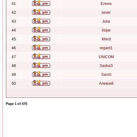
41
Елена
42
sever
43
Julia
44
ilsijar
45
klient
46
regant1
47
UNICOM
48
SashaS
49
SamS
50
Алексей
Page
1
of
475