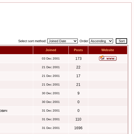
Select sort method:
Order
Joined
Posts
Website
173
03 Dec 2001
22
21 Dec 2001
17
21 Dec 2001
21
21 Dec 2001
9
30 Dec 2001
0
30 Dec 2001
ович
0
31 Dec 2001
110
31 Dec 2001
1696
31 Dec 2001