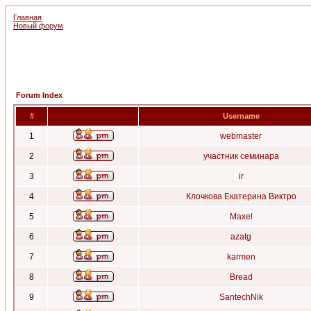
Главная
Новый форум
Forum Index
#
Username
1
webmaster
2
участник семинара
3
ir
4
Клочкова Екатерина Виктро
5
Maxel
6
azatg
7
karmen
8
Bread
9
SantechNik