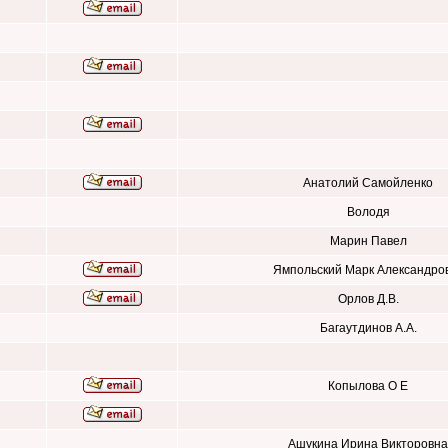
Анатолий Самойленко
Володя
Марин Павел
Ямпольский Марк Александро
Орлов Д.В.
Багаутдинов А.А.
Копылова О Е
Ашукина Ирина Викторовна