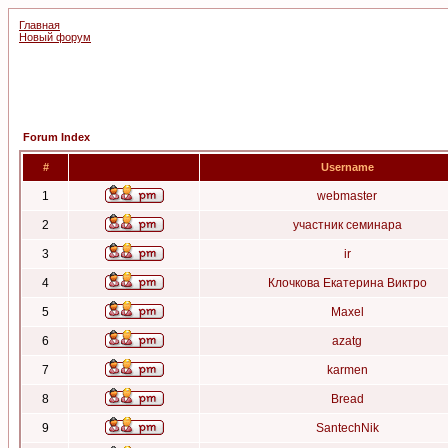
Главная
Новый форум
Forum Index
#
Username
1
webmaster
2
участник семинара
3
ir
4
Клочкова Екатерина Виктро
5
Maxel
6
azatg
7
karmen
8
Bread
9
SantechNik