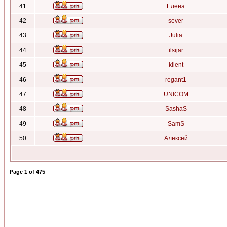
41
Елена
42
sever
43
Julia
44
ilsijar
45
klient
46
regant1
47
UNICOM
48
SashaS
49
SamS
50
Алексей
Page
1
of
475