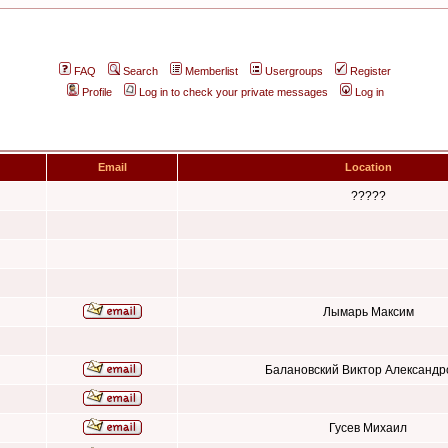
FAQ
Search
Memberlist
Usergroups
Register
Profile
Log in to check your private messages
Log in
Email
Location
?????
Лымарь Максим
Балановский Виктор Александр
Гусев Михаил