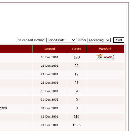
Select sort method:
Order
Joined
Posts
Website
173
03 Dec 2001
22
21 Dec 2001
17
21 Dec 2001
21
21 Dec 2001
9
30 Dec 2001
0
30 Dec 2001
ович
0
31 Dec 2001
110
31 Dec 2001
1696
31 Dec 2001