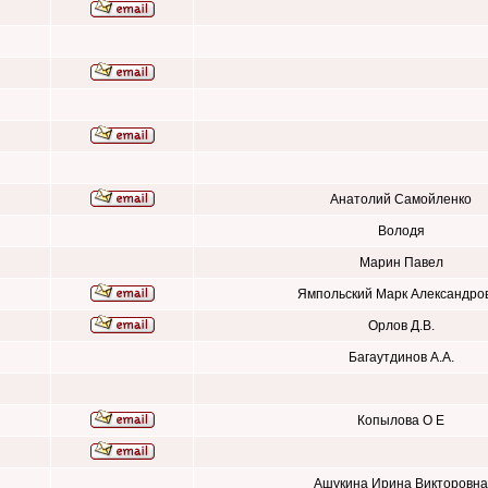
Анатолий Самойленко
Володя
Марин Павел
Ямпольский Марк Александро
Орлов Д.В.
Багаутдинов А.А.
Копылова О Е
Ашукина Ирина Викторовна