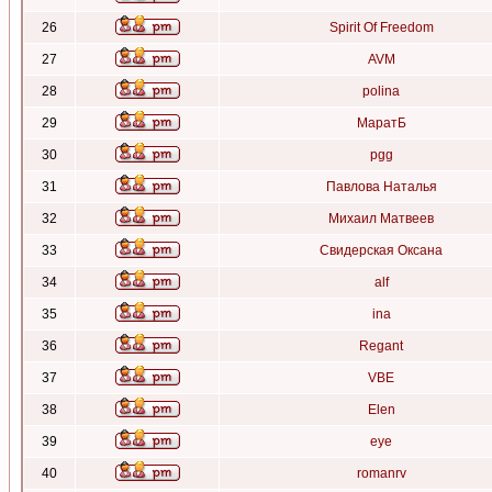
26
Spirit Of Freedom
27
AVM
28
polina
29
МаратБ
30
pgg
31
Павлова Наталья
32
Михаил Матвеев
33
Свидерская Оксана
34
alf
35
ina
36
Regant
37
VBE
38
Elen
39
eye
40
romanrv