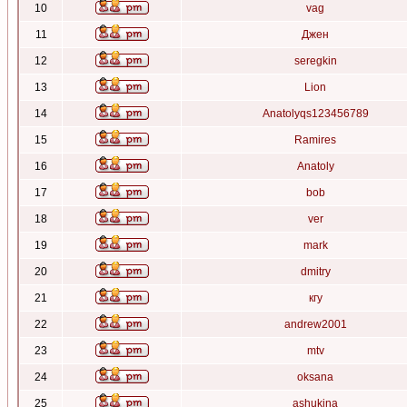
10
vag
11
Джен
12
seregkin
13
Lion
14
Anatolyqs123456789
15
Ramires
16
Anatoly
17
bob
18
ver
19
mark
20
dmitry
21
кгу
22
andrew2001
23
mtv
24
oksana
25
ashukina