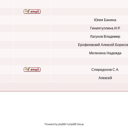
Юлия Банина
Гиниятуллина И.Р.
Лагунов Владимир
Ерофеевский Алексей Борисо
Мелехина Надежда
Спиридонов С.А.
Алексей
Powered by
phpBB
© phpBB Group