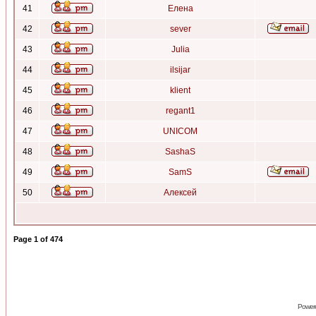
41
Елена
42
sever
43
Julia
44
ilsijar
45
klient
46
regant1
47
UNICOM
48
SashaS
49
SamS
50
Алексей
Page
1
of
474
Power