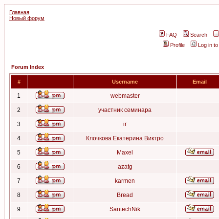
Главная
Новый форум
FAQ
Search
Profile
Log in t
Forum Index
#
Username
Email
1
webmaster
2
участник семинара
3
ir
4
Клочкова Екатерина Виктро
5
Maxel
6
azatg
7
karmen
8
Bread
9
SantechNik