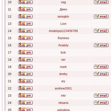
10
vag
11
Джен
12
seregkin
13
Lion
14
Anatolyqs123456789
15
Ramires
16
Anatoly
17
bob
18
ver
19
mark
20
dmitry
21
кгу
22
andrew2001
23
mtv
24
oksana
25
ashukina