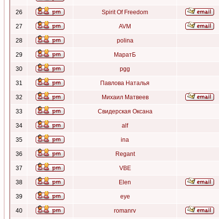
26
Spirit Of Freedom
27
AVM
28
polina
29
МаратБ
30
pgg
31
Павлова Наталья
32
Михаил Матвеев
33
Свидерская Оксана
34
alf
35
ina
36
Regant
37
VBE
38
Elen
39
eye
40
romanrv