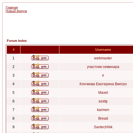
Главная
Новый форум
Forum Index
#
Username
1
webmaster
2
участник семинара
3
ir
4
Клочкова Екатерина Виктро
5
Maxel
6
azatg
7
karmen
8
Bread
9
SantechNik