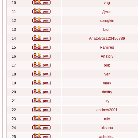
10
vag
11
Джен
12
seregkin
13
Lion
14
Anatolyqs123456789
15
Ramires
16
Anatoly
17
bob
18
ver
19
mark
20
dmitry
21
кгу
22
andrew2001
23
mtv
24
oksana
25
ashukina