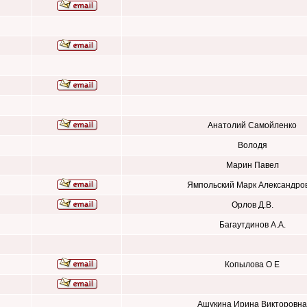
Анатолий Самойленко
Володя
Марин Павел
Ямпольский Марк Александро
Орлов Д.В.
Багаутдинов А.А.
Копылова О Е
Ашукина Ирина Викторовна