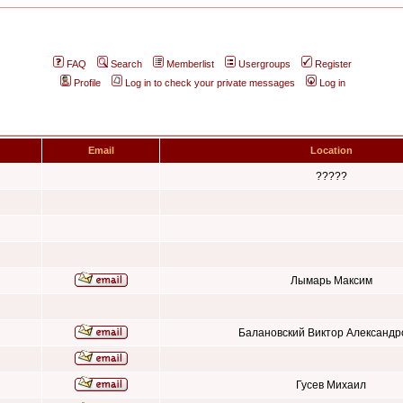
FAQ
Search
Memberlist
Usergroups
Register
Profile
Log in to check your private messages
Log in
Email
Location
?????
Лымарь Максим
Балановский Виктор Александр
Гусев Михаил