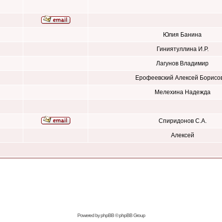
Юлия Банина
Гиниятуллина И.Р.
Лагунов Владимир
Ерофеевский Алексей Борисо
Мелехина Надежда
Спиридонов С.А.
Алексей
Powered by
phpBB
© phpBB Group