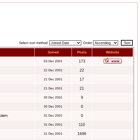
Select sort method:
Order
Joined
Posts
Website
173
03 Dec 2001
22
21 Dec 2001
17
21 Dec 2001
21
21 Dec 2001
9
30 Dec 2001
0
30 Dec 2001
ович
0
31 Dec 2001
110
31 Dec 2001
1696
31 Dec 2001