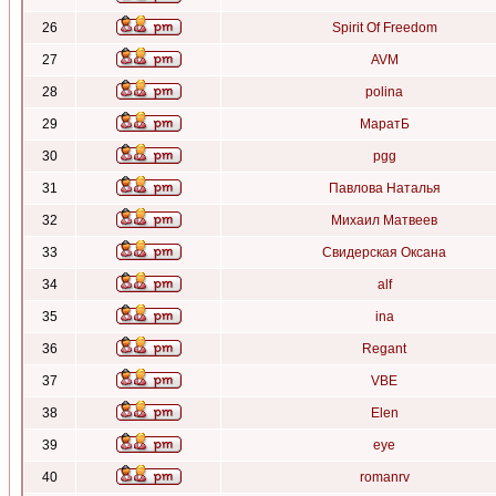
26
Spirit Of Freedom
27
AVM
28
polina
29
МаратБ
30
pgg
31
Павлова Наталья
32
Михаил Матвеев
33
Свидерская Оксана
34
alf
35
ina
36
Regant
37
VBE
38
Elen
39
eye
40
romanrv