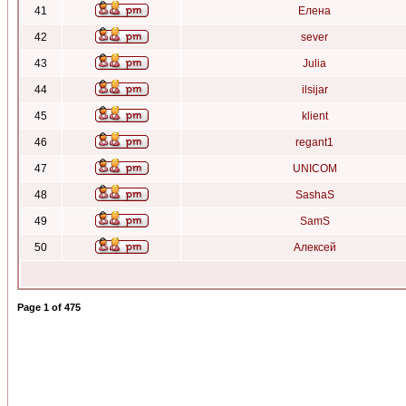
41
Елена
42
sever
43
Julia
44
ilsijar
45
klient
46
regant1
47
UNICOM
48
SashaS
49
SamS
50
Алексей
Page
1
of
475