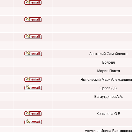
Анатолий Самойленко
Володя
Марин Павел
Ямпольский Марк Александро
Орлов Д.В.
Багаутдинов А.А.
Копылова О Е
Ашукина Ирина Викторовна