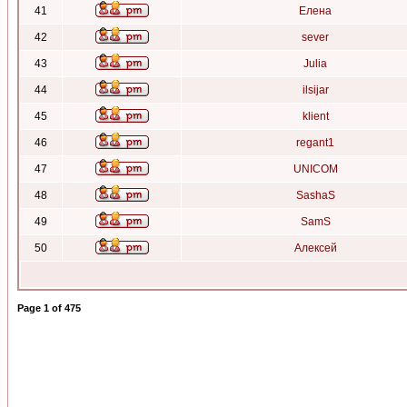
41
Елена
42
sever
43
Julia
44
ilsijar
45
klient
46
regant1
47
UNICOM
48
SashaS
49
SamS
50
Алексей
Page
1
of
475