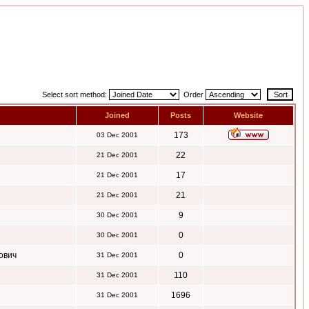
Select sort method:
Order
Joined
Posts
Website
173
03 Dec 2001
22
21 Dec 2001
17
21 Dec 2001
21
21 Dec 2001
9
30 Dec 2001
0
30 Dec 2001
ович
0
31 Dec 2001
110
31 Dec 2001
1696
31 Dec 2001