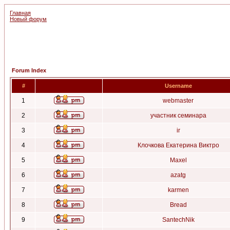
Главная
Новый форум
Forum Index
#
Username
1
webmaster
2
участник семинара
3
ir
4
Клочкова Екатерина Виктро
5
Maxel
6
azatg
7
karmen
8
Bread
9
SantechNik