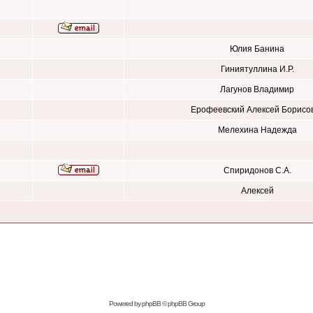
Юлия Банина
Гиниятуллина И.Р.
Лагунов Владимир
Ерофеевский Алексей Борисо
Мелехина Надежда
Спиридонов С.А.
Алексей
Powered by
phpBB
© phpBB Group