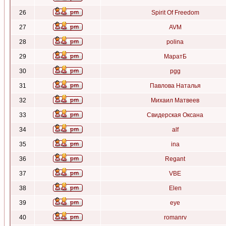
26
Spirit Of Freedom
27
AVM
28
polina
29
МаратБ
30
pgg
31
Павлова Наталья
32
Михаил Матвеев
33
Свидерская Оксана
34
alf
35
ina
36
Regant
37
VBE
38
Elen
39
eye
40
romanrv