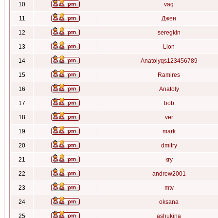
10
vag
11
Джен
12
seregkin
13
Lion
14
Anatolyqs123456789
15
Ramires
16
Anatoly
17
bob
18
ver
19
mark
20
dmitry
21
кгу
22
andrew2001
23
mtv
24
oksana
25
ashukina