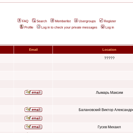
FAQ
Search
Memberlist
Usergroups
Register
Profile
Log in to check your private messages
Log in
Email
Location
?????
Лымарь Максим
Балановский Виктор Александр
Гусев Михаил