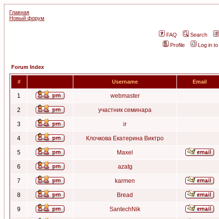
Главная
Новый форум
FAQ
Search
Profile
Log in t
Forum Index
#
Username
Email
1
webmaster
2
участник семинара
3
ir
4
Клочкова Екатерина Виктро
5
Maxel
6
azatg
7
karmen
8
Bread
9
SantechNik