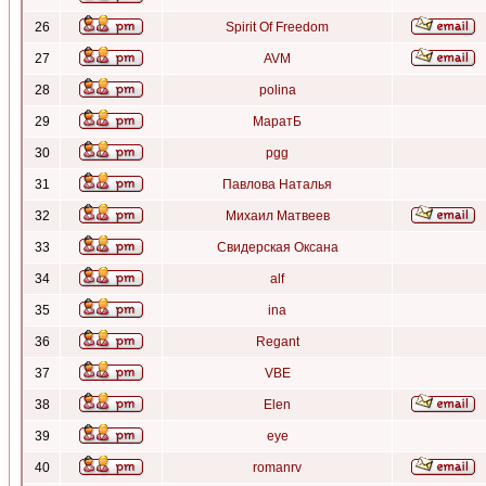
26
Spirit Of Freedom
27
AVM
28
polina
29
МаратБ
30
pgg
31
Павлова Наталья
32
Михаил Матвеев
33
Свидерская Оксана
34
alf
35
ina
36
Regant
37
VBE
38
Elen
39
eye
40
romanrv