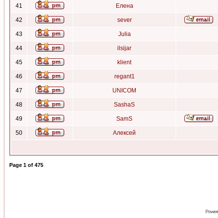
41
Елена
42
sever
43
Julia
44
ilsijar
45
klient
46
regant1
47
UNICOM
48
SashaS
49
SamS
50
Алексей
Page
1
of
475
Power