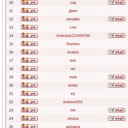
10
vag
11
Джен
12
seregkin
13
Lion
14
Anatolyqs123456789
15
Ramires
16
Anatoly
17
bob
18
ver
19
mark
20
dmitry
21
кгу
22
andrew2001
23
mtv
24
oksana
25
ashukina