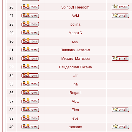
26
Spirit Of Freedom
27
AVM
28
polina
29
МаратБ
30
pgg
31
Павлова Наталья
32
Михаил Матвеев
33
Свидерская Оксана
34
alf
35
ina
36
Regant
37
VBE
38
Elen
39
eye
40
romanrv