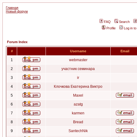
Главная
Новый форум
FAQ
Search
Profile
Log in t
Forum Index
#
Username
Email
1
webmaster
2
участник семинара
3
ir
4
Клочкова Екатерина Виктро
5
Maxel
6
azatg
7
karmen
8
Bread
9
SantechNik