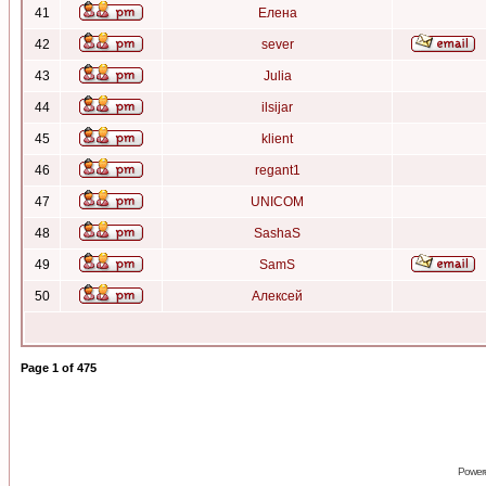
41
Елена
42
sever
43
Julia
44
ilsijar
45
klient
46
regant1
47
UNICOM
48
SashaS
49
SamS
50
Алексей
Page
1
of
475
Power