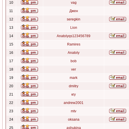
10
vag
11
Джен
12
seregkin
13
Lion
14
Anatolyqs123456789
15
Ramires
16
Anatoly
17
bob
18
ver
19
mark
20
dmitry
21
кгу
22
andrew2001
23
mtv
24
oksana
25
ashukina