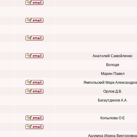
Анатолий Самойленко
Володя
Марин Павел
Ямпольский Марк Александро
Орлов Д.В.
Багаутдинов А.А.
Копылова О Е
Ашукина Ирина Викторовна