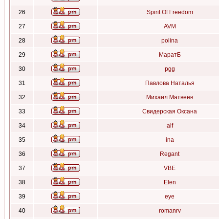
26
Spirit Of Freedom
27
AVM
28
polina
29
МаратБ
30
pgg
31
Павлова Наталья
32
Михаил Матвеев
33
Свидерская Оксана
34
alf
35
ina
36
Regant
37
VBE
38
Elen
39
eye
40
romanrv