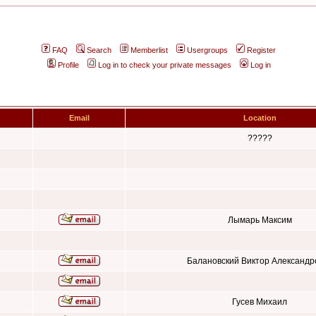
FAQ
Search
Memberlist
Usergroups
Register
Profile
Log in to check your private messages
Log in
Email
Location
?????
Лымарь Максим
Балановский Виктор Александр
Гусев Михаил