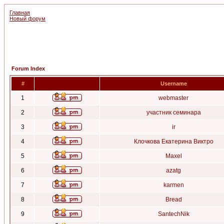
Главная
Новый форум
Forum Index
#
Username
1
webmaster
2
участник семинара
3
ir
4
Клочкова Екатерина Виктро
5
Maxel
6
azatg
7
karmen
8
Bread
9
SantechNik