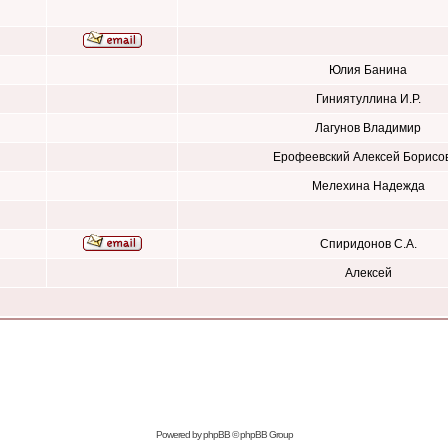
Юлия Банина
Гиниятуллина И.Р.
Лагунов Владимир
Ерофеевский Алексей Борисо
Мелехина Надежда
Спиридонов С.А.
Алексей
Powered by
phpBB
© phpBB Group