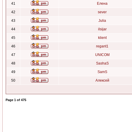
41
Елена
42
sever
43
Julia
44
ilsijar
45
klient
46
regant1
47
UNICOM
48
SashaS
49
SamS
50
Алексей
Page
1
of
475