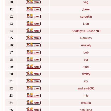
10
vag
11
Джен
12
seregkin
13
Lion
14
Anatolyqs123456789
15
Ramires
16
Anatoly
17
bob
18
ver
19
mark
20
dmitry
21
кгу
22
andrew2001
23
mtv
24
oksana
25
ashukina