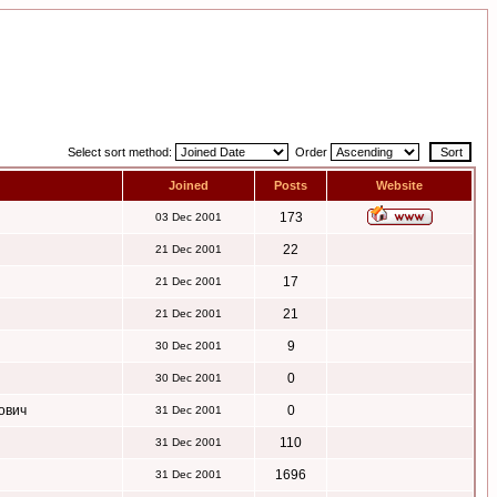
Select sort method:
Order
Joined
Posts
Website
173
03 Dec 2001
22
21 Dec 2001
17
21 Dec 2001
21
21 Dec 2001
9
30 Dec 2001
0
30 Dec 2001
ович
0
31 Dec 2001
110
31 Dec 2001
1696
31 Dec 2001