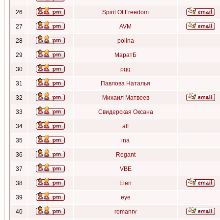
26
Spirit Of Freedom
27
AVM
28
polina
29
МаратБ
30
pgg
31
Павлова Наталья
32
Михаил Матвеев
33
Свидерская Оксана
34
alf
35
ina
36
Regant
37
VBE
38
Elen
39
eye
40
romanrv