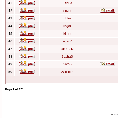
41
Елена
42
sever
43
Julia
44
ilsijar
45
klient
46
regant1
47
UNICOM
48
SashaS
49
SamS
50
Алексей
Page
1
of
474
Power