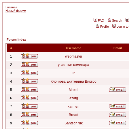
Главная
Новый форум
FAQ
Search
Profile
Log in t
Forum Index
#
Username
Email
1
webmaster
2
участник семинара
3
ir
4
Клочкова Екатерина Виктро
5
Maxel
6
azatg
7
karmen
8
Bread
9
SantechNik