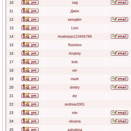
10
vag
11
Джен
12
seregkin
13
Lion
14
Anatolyqs123456789
15
Ramires
16
Anatoly
17
bob
18
ver
19
mark
20
dmitry
21
кгу
22
andrew2001
23
mtv
24
oksana
25
ashukina