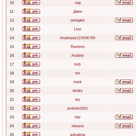
10
vag
11
Джен
12
seregkin
13
Lion
14
Anatolyqs123456789
15
Ramires
16
Anatoly
17
bob
18
ver
19
mark
20
dmitry
21
кгу
22
andrew2001
23
mtv
24
oksana
25
ashukina