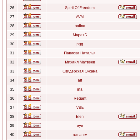
26
Spirit Of Freedom
27
AVM
28
polina
29
МаратБ
30
pgg
31
Павлова Наталья
32
Михаил Матвеев
33
Свидерская Оксана
34
alf
35
ina
36
Regant
37
VBE
38
Elen
39
eye
40
romanrv