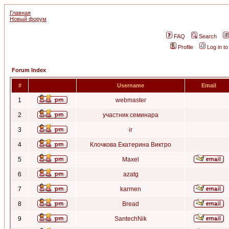
Главная
Новый форум
FAQ
Search
Profile
Log in t
Forum Index
#
Username
Email
1
webmaster
2
участник семинара
3
ir
4
Клочкова Екатерина Виктро
5
Maxel
6
azatg
7
karmen
8
Bread
9
SantechNik