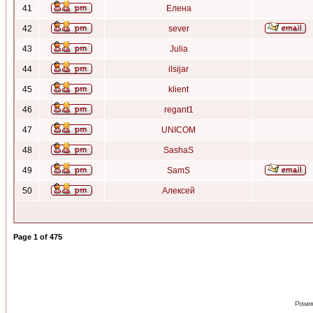
41
Елена
42
sever
43
Julia
44
ilsijar
45
klient
46
regant1
47
UNICOM
48
SashaS
49
SamS
50
Алексей
Page
1
of
475
Power