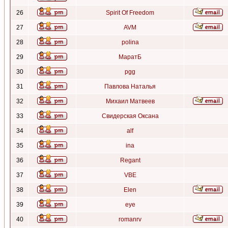
26
Spirit Of Freedom
27
AVM
28
polina
29
МаратБ
30
pgg
31
Павлова Наталья
32
Михаил Матвеев
33
Свидерская Оксана
34
alf
35
ina
36
Regant
37
VBE
38
Elen
39
eye
40
romanrv