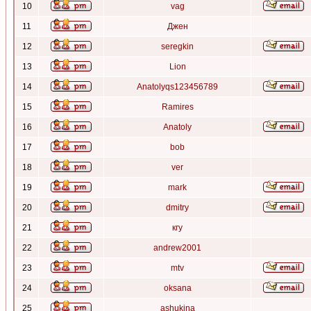
10
vag
11
Джен
12
seregkin
13
Lion
14
Anatolyqs123456789
15
Ramires
16
Anatoly
17
bob
18
ver
19
mark
20
dmitry
21
кгу
22
andrew2001
23
mtv
24
oksana
25
ashukina