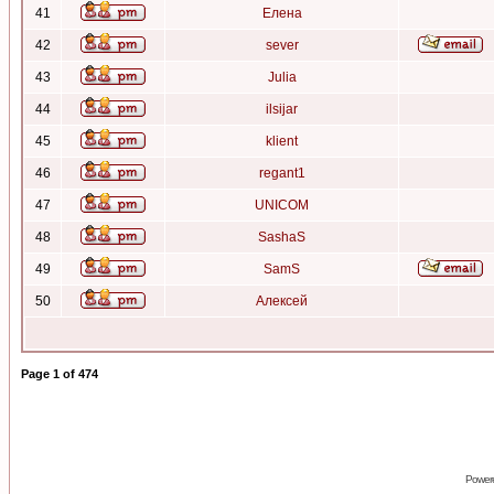
41
Елена
42
sever
43
Julia
44
ilsijar
45
klient
46
regant1
47
UNICOM
48
SashaS
49
SamS
50
Алексей
Page
1
of
474
Power