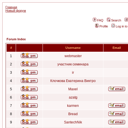
Главная
Новый форум
FAQ
Search
Profile
Log in t
Forum Index
#
Username
Email
1
webmaster
2
участник семинара
3
ir
4
Клочкова Екатерина Виктро
5
Maxel
6
azatg
7
karmen
8
Bread
9
SantechNik