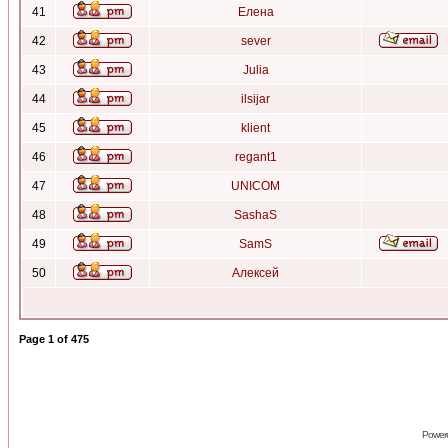
41
Елена
42
sever
43
Julia
44
ilsijar
45
klient
46
regant1
47
UNICOM
48
SashaS
49
SamS
50
Алексей
Page
1
of
475
Power