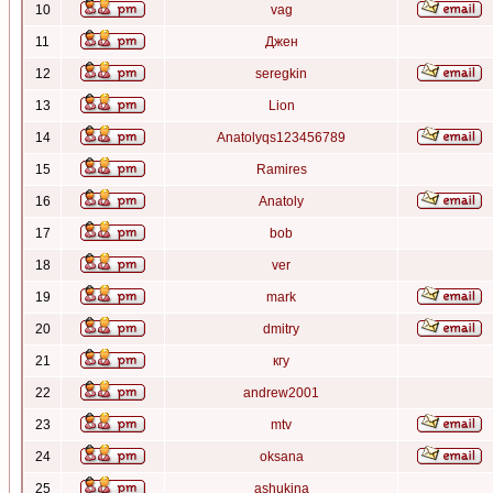
10
vag
11
Джен
12
seregkin
13
Lion
14
Anatolyqs123456789
15
Ramires
16
Anatoly
17
bob
18
ver
19
mark
20
dmitry
21
кгу
22
andrew2001
23
mtv
24
oksana
25
ashukina