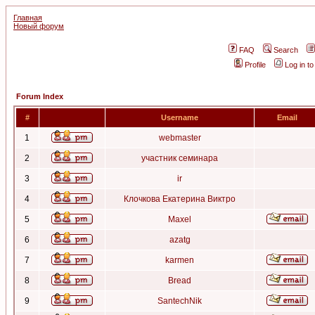
Главная
Новый форум
FAQ
Search
Profile
Log in t
Forum Index
#
Username
Email
1
webmaster
2
участник семинара
3
ir
4
Клочкова Екатерина Виктро
5
Maxel
6
azatg
7
karmen
8
Bread
9
SantechNik