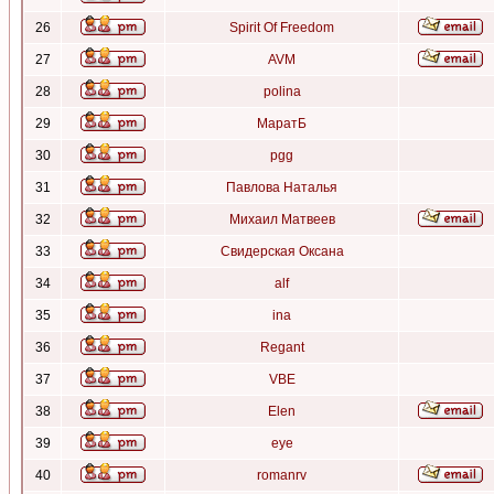
26
Spirit Of Freedom
27
AVM
28
polina
29
МаратБ
30
pgg
31
Павлова Наталья
32
Михаил Матвеев
33
Свидерская Оксана
34
alf
35
ina
36
Regant
37
VBE
38
Elen
39
eye
40
romanrv