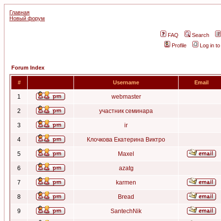
Главная
Новый форум
FAQ
Search
Profile
Log in t
Forum Index
#
Username
Email
1
webmaster
2
участник семинара
3
ir
4
Клочкова Екатерина Виктро
5
Maxel
6
azatg
7
karmen
8
Bread
9
SantechNik