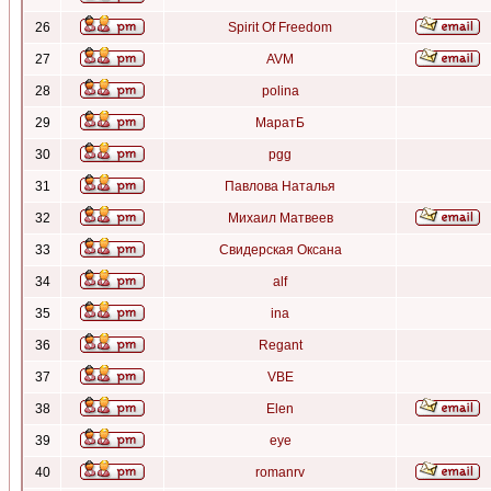
26
Spirit Of Freedom
27
AVM
28
polina
29
МаратБ
30
pgg
31
Павлова Наталья
32
Михаил Матвеев
33
Свидерская Оксана
34
alf
35
ina
36
Regant
37
VBE
38
Elen
39
eye
40
romanrv