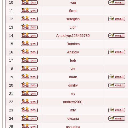
10
vag
11
Джен
12
seregkin
13
Lion
14
Anatolyqs123456789
15
Ramires
16
Anatoly
17
bob
18
ver
19
mark
20
dmitry
21
кгу
22
andrew2001
23
mtv
24
oksana
25
ashukina