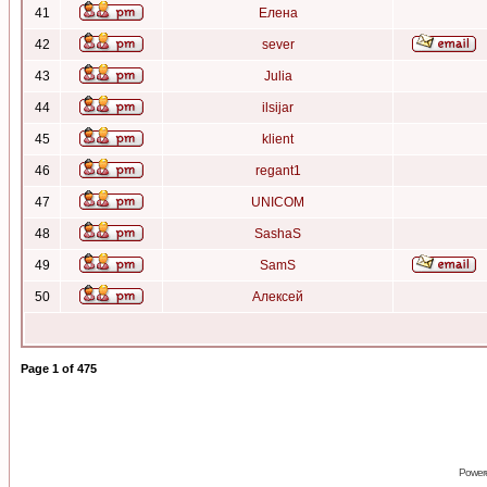
41
Елена
42
sever
43
Julia
44
ilsijar
45
klient
46
regant1
47
UNICOM
48
SashaS
49
SamS
50
Алексей
Page
1
of
475
Power