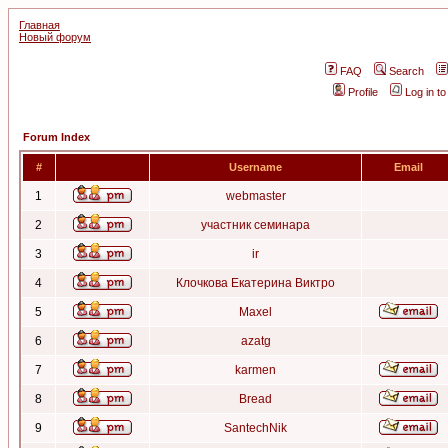
Главная
Новый форум
FAQ
Search
Profile
Log in t
Forum Index
#
Username
Email
1
webmaster
2
участник семинара
3
ir
4
Клочкова Екатерина Виктро
5
Maxel
6
azatg
7
karmen
8
Bread
9
SantechNik