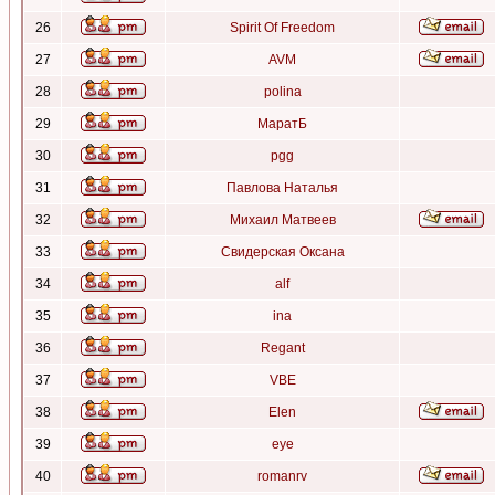
26
Spirit Of Freedom
27
AVM
28
polina
29
МаратБ
30
pgg
31
Павлова Наталья
32
Михаил Матвеев
33
Свидерская Оксана
34
alf
35
ina
36
Regant
37
VBE
38
Elen
39
eye
40
romanrv