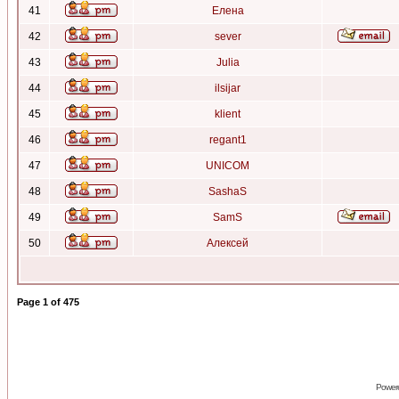
41
Елена
42
sever
43
Julia
44
ilsijar
45
klient
46
regant1
47
UNICOM
48
SashaS
49
SamS
50
Алексей
Page
1
of
475
Power