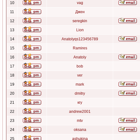
10
vag
11
Джен
12
seregkin
13
Lion
14
Anatolyqs123456789
15
Ramires
16
Anatoly
17
bob
18
ver
19
mark
20
dmitry
21
кгу
22
andrew2001
23
mtv
24
oksana
25
ashukina