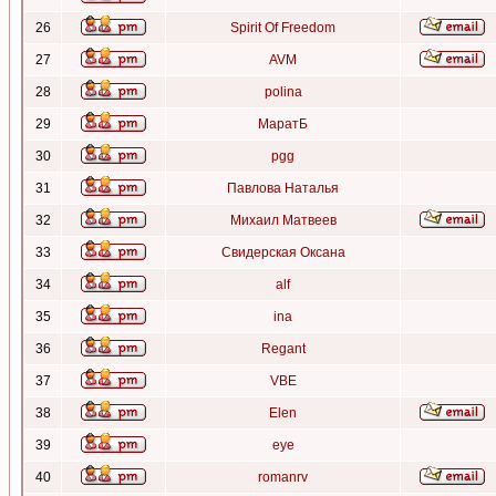
26
Spirit Of Freedom
27
AVM
28
polina
29
МаратБ
30
pgg
31
Павлова Наталья
32
Михаил Матвеев
33
Свидерская Оксана
34
alf
35
ina
36
Regant
37
VBE
38
Elen
39
eye
40
romanrv