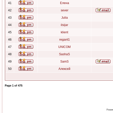
41
Елена
42
sever
43
Julia
44
ilsijar
45
klient
46
regant1
47
UNICOM
48
SashaS
49
SamS
50
Алексей
Page
1
of
475
Power