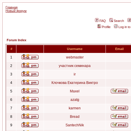
Главная
Новый форум
FAQ
Search
Profile
Log in t
Forum Index
#
Username
Email
1
webmaster
2
участник семинара
3
ir
4
Клочкова Екатерина Виктро
5
Maxel
6
azatg
7
karmen
8
Bread
9
SantechNik