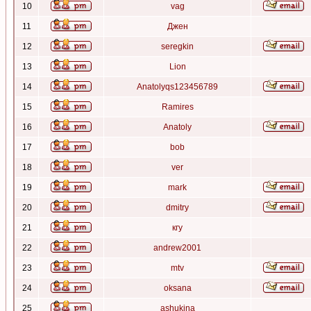
10
vag
11
Джен
12
seregkin
13
Lion
14
Anatolyqs123456789
15
Ramires
16
Anatoly
17
bob
18
ver
19
mark
20
dmitry
21
кгу
22
andrew2001
23
mtv
24
oksana
25
ashukina