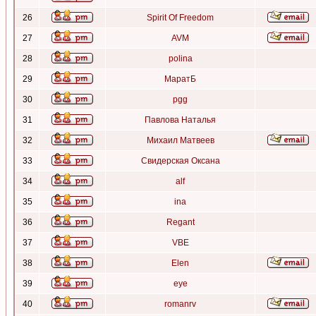
26
Spirit Of Freedom
27
AVM
28
polina
29
МаратБ
30
pgg
31
Павлова Наталья
32
Михаил Матвеев
33
Свидерская Оксана
34
alf
35
ina
36
Regant
37
VBE
38
Elen
39
eye
40
romanrv