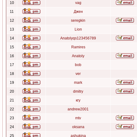
10
vag
11
Джен
12
seregkin
13
Lion
14
Anatolyqs123456789
15
Ramires
16
Anatoly
17
bob
18
ver
19
mark
20
dmitry
21
кгу
22
andrew2001
23
mtv
24
oksana
25
ashukina