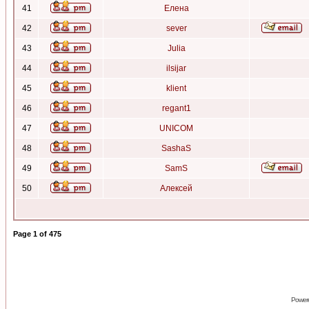
41
Елена
42
sever
43
Julia
44
ilsijar
45
klient
46
regant1
47
UNICOM
48
SashaS
49
SamS
50
Алексей
Page
1
of
475
Power