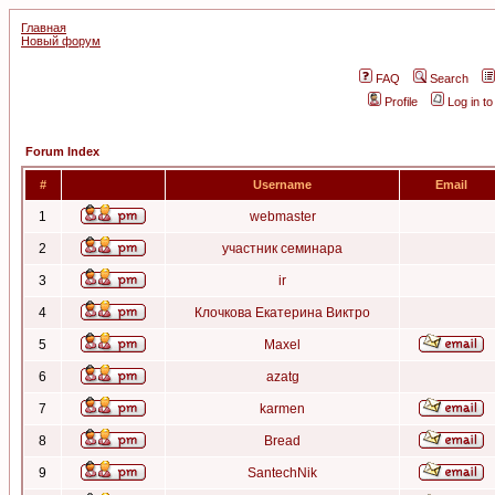
Главная
Новый форум
FAQ
Search
Profile
Log in t
Forum Index
#
Username
Email
1
webmaster
2
участник семинара
3
ir
4
Клочкова Екатерина Виктро
5
Maxel
6
azatg
7
karmen
8
Bread
9
SantechNik