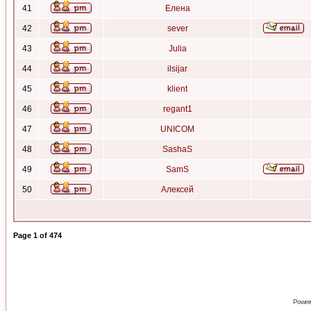
41
Елена
42
sever
43
Julia
44
ilsijar
45
klient
46
regant1
47
UNICOM
48
SashaS
49
SamS
50
Алексей
Page
1
of
474
Power