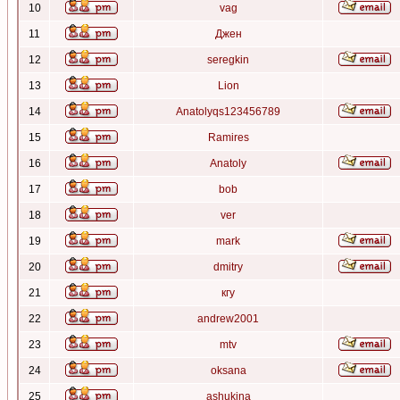
10
vag
11
Джен
12
seregkin
13
Lion
14
Anatolyqs123456789
15
Ramires
16
Anatoly
17
bob
18
ver
19
mark
20
dmitry
21
кгу
22
andrew2001
23
mtv
24
oksana
25
ashukina