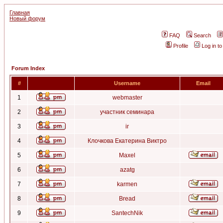
Главная
Новый форум
FAQ
Search
Profile
Log in t
Forum Index
#
Username
Email
1
webmaster
2
участник семинара
3
ir
4
Клочкова Екатерина Виктро
5
Maxel
6
azatg
7
karmen
8
Bread
9
SantechNik