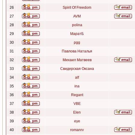
26
Spirit Of Freedom
27
AVM
28
polina
29
МаратБ
30
pgg
31
Павлова Наталья
32
Михаил Матвеев
33
Свидерская Оксана
34
alf
35
ina
36
Regant
37
VBE
38
Elen
39
eye
40
romanrv