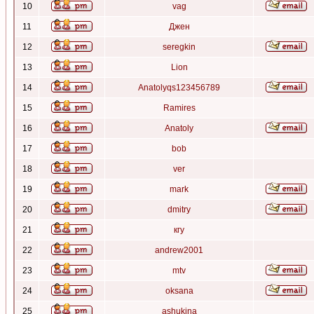
10
vag
11
Джен
12
seregkin
13
Lion
14
Anatolyqs123456789
15
Ramires
16
Anatoly
17
bob
18
ver
19
mark
20
dmitry
21
кгу
22
andrew2001
23
mtv
24
oksana
25
ashukina