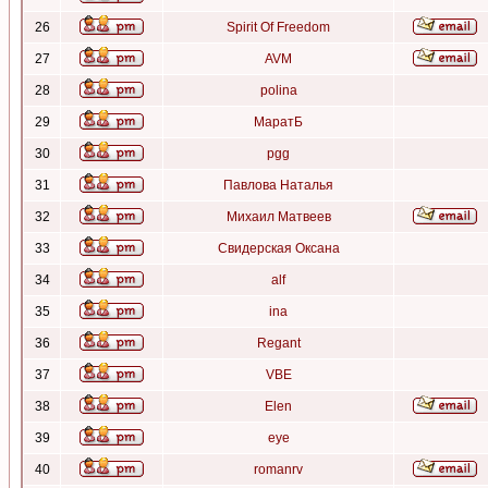
26
Spirit Of Freedom
27
AVM
28
polina
29
МаратБ
30
pgg
31
Павлова Наталья
32
Михаил Матвеев
33
Свидерская Оксана
34
alf
35
ina
36
Regant
37
VBE
38
Elen
39
eye
40
romanrv