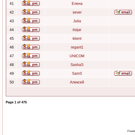
41
Елена
42
sever
43
Julia
44
ilsijar
45
klient
46
regant1
47
UNICOM
48
SashaS
49
SamS
50
Алексей
Page
1
of
475
Power