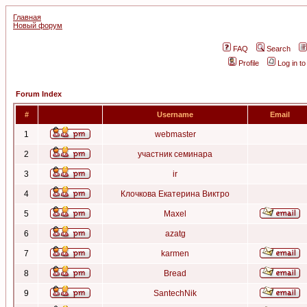
Главная
Новый форум
FAQ
Search
Profile
Log in t
Forum Index
#
Username
Email
1
webmaster
2
участник семинара
3
ir
4
Клочкова Екатерина Виктро
5
Maxel
6
azatg
7
karmen
8
Bread
9
SantechNik