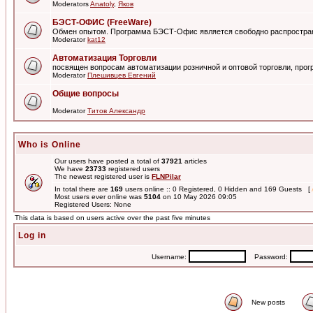
Moderators
Anatoly
,
Яков
БЭСТ-ОФИС (FreeWare)
Обмен опытом. Программа БЭСТ-Офис является свободно распростра
Moderator
kat12
Автоматизация Торговли
посвящен вопросам автоматизации розничной и оптовой торговли, пр
Moderator
Плешивцев Евгений
Общие вопросы
Moderator
Титов Александр
Who is Online
Our users have posted a total of
37921
articles
We have
23733
registered users
The newest registered user is
FLNPilar
In total there are
169
users online :: 0 Registered, 0 Hidden and 169 Guests [
Most users ever online was
5104
on 10 May 2026 09:05
Registered Users: None
This data is based on users active over the past five minutes
Log in
Username:
Password:
New posts