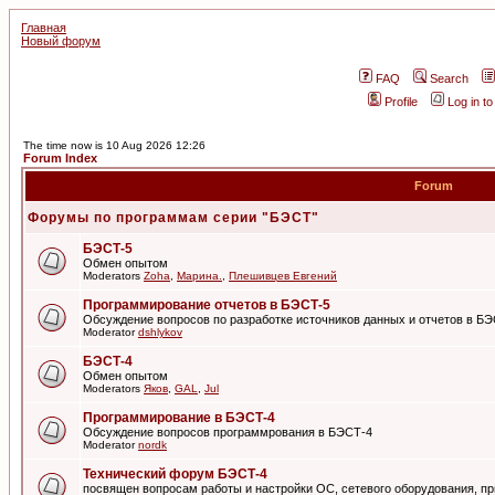
Главная
Новый форум
FAQ
Search
Profile
Log in t
The time now is 10 Aug 2026 12:26
Forum Index
Forum
Форумы по программам серии "БЭСТ"
БЭСТ-5
Обмен опытом
Moderators
Zoha
,
Марина.
,
Плешивцев Евгений
Программирование отчетов в БЭСТ-5
Обсуждение вопросов по разработке источников данных и отчетов в Б
Moderator
dshlykov
БЭСТ-4
Обмен опытом
Moderators
Яков
,
GAL
,
Jul
Программирование в БЭСТ-4
Обсуждение вопросов программрования в БЭСТ-4
Moderator
nordk
Технический форум БЭСТ-4
посвящен вопросам работы и настройки ОС, сетевого оборудования, пр