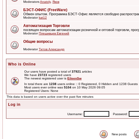
Moderators
Anatoly
,
Яков
БЭСТ-ОФИС (FreeWare)
Обмен опытом. Программа БЭСТ-Офис является свободно распростра
Moderator
kat12
Автоматизация Торговли
посвящен вопросам автоматизации розничной и оптовой торговли, пр
Moderator
Плешивцев Евгений
Общие вопросы
Moderator
Титов Александр
Who is Online
Our users have posted a total of
37921
articles
We have
23723
registered users
The newest registered user is
EileenSw
In total there are
1238
users online :: 0 Registered, 0 Hidden and 1238 Guest
Most users ever online was
5104
on 10 May 2026 09:05
Registered Users: None
This data is based on users active over the past five minutes
Log in
Username:
Password:
New posts