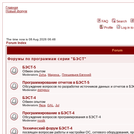
Главная
Новый форум
FAQ
Search
Profile
Log in t
The time now is 08 Aug 2026 06:48
Forum Index
Forum
Форумы по программам серии "БЭСТ"
БЭСТ-5
Обмен опытом
Moderators
Zoha
,
Марина.
,
Плешивцев Евгений
Программирование отчетов в БЭСТ-5
Обсуждение вопросов по разработке источников данных и отчетов в Б
Moderator
dshlykov
БЭСТ-4
Обмен опытом
Moderators
Яков
,
GAL
,
Jul
Программирование в БЭСТ-4
Обсуждение вопросов программрования в БЭСТ-4
Moderator
nordk
Технический форум БЭСТ-4
посвящен вопросам работы и настройки ОС, сетевого оборудования, пр