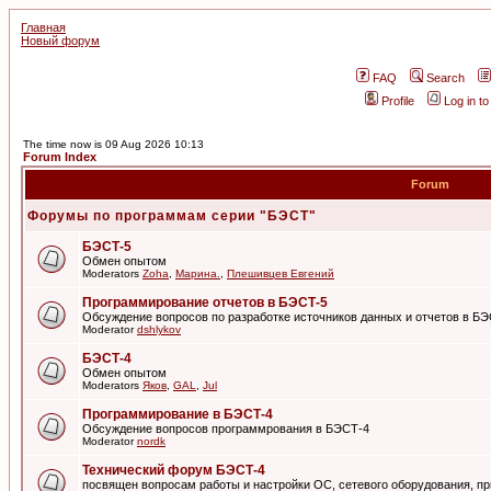
Главная
Новый форум
FAQ
Search
Profile
Log in t
The time now is 09 Aug 2026 10:13
Forum Index
Forum
Форумы по программам серии "БЭСТ"
БЭСТ-5
Обмен опытом
Moderators
Zoha
,
Марина.
,
Плешивцев Евгений
Программирование отчетов в БЭСТ-5
Обсуждение вопросов по разработке источников данных и отчетов в Б
Moderator
dshlykov
БЭСТ-4
Обмен опытом
Moderators
Яков
,
GAL
,
Jul
Программирование в БЭСТ-4
Обсуждение вопросов программрования в БЭСТ-4
Moderator
nordk
Технический форум БЭСТ-4
посвящен вопросам работы и настройки ОС, сетевого оборудования, пр