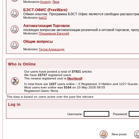
Moderators
Anatoly
,
Яков
БЭСТ-ОФИС (FreeWare)
Обмен опытом. Программа БЭСТ-Офис является свободно распростра
Moderator
kat12
Автоматизация Торговли
посвящен вопросам автоматизации розничной и оптовой торговли, пр
Moderator
Плешивцев Евгений
Общие вопросы
Moderator
Титов Александр
Who is Online
Our users have posted a total of
37921
articles
We have
23727
registered users
The newest registered user is
MacHandf
In total there are
1227
users online :: 0 Registered, 0 Hidden and 1227 Guest
Most users ever online was
5104
on 10 May 2026 09:05
Registered Users: None
This data is based on users active over the past five minutes
Log in
Username:
Password:
New posts