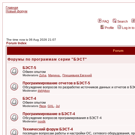
Главная
Новый форум
FAQ
Search
Profile
Log in t
The time now is 06 Aug 2026 21:07
Forum Index
Forum
Форумы по программам серии "БЭСТ"
БЭСТ-5
Обмен опытом
Moderators
Zoha
,
Марина.
,
Плешивцев Евгений
Программирование отчетов в БЭСТ-5
Обсуждение вопросов по разработке источников данных и отчетов в Б
Moderator
dshlykov
БЭСТ-4
Обмен опытом
Moderators
Яков
,
GAL
,
Jul
Программирование в БЭСТ-4
Обсуждение вопросов программрования в БЭСТ-4
Moderator
nordk
Технический форум БЭСТ-4
посвящен вопросам работы и настройки ОС, сетевого оборудования, пр