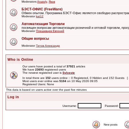
Moderators
Anatoly
,
Яков
БЭСТ-ОФИС (FreeWare)
Обмен опытом. Программа БЭСТ-Офис является свободно распростра
Moderator
kat12
Автоматизация Торговли
посвящен вопросам автоматизации розничной и оптовой торговли, пр
Moderator
Плешивцев Евгений
Общие вопросы
Moderator
Титов Александр
Who is Online
Our users have posted a total of
37921
articles
We have
23693
registered users
The newest registered user is
Sylveste
In total there are
152
users online :: 0 Registered, 0 Hidden and 152 Guests [
Most users ever online was
5104
on 10 May 2026 09:05
Registered Users: None
This data is based on users active over the past five minutes
Log in
Username:
Password:
New posts