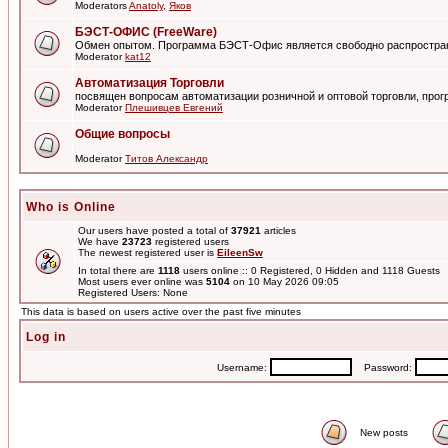
Moderators
Anatoly
,
Яков
БЭСТ-ОФИС (FreeWare)
Обмен опытом. Программа БЭСТ-Офис является свободно распростра
Moderator
kat12
Автоматизация Торговли
посвящен вопросам автоматизации розничной и оптовой торговли, пр
Moderator
Плешивцев Евгений
Общие вопросы
Moderator
Титов Александр
Who is Online
Our users have posted a total of
37921
articles
We have
23723
registered users
The newest registered user is
EileenSw
In total there are
1118
users online :: 0 Registered, 0 Hidden and 1118 Guests
Most users ever online was
5104
on 10 May 2026 09:05
Registered Users: None
This data is based on users active over the past five minutes
Log in
Username:
Password:
New posts