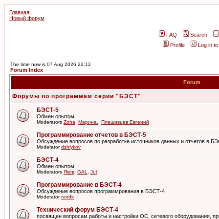
Главная
Новый форум
FAQ
Search
Profile
Log in t
The time now is 07 Aug 2026 22:12
Forum Index
Forum
Форумы по программам серии "БЭСТ"
БЭСТ-5
Обмен опытом
Moderators
Zoha
,
Марина.
,
Плешивцев Евгений
Программирование отчетов в БЭСТ-5
Обсуждение вопросов по разработке источников данных и отчетов в Б
Moderator
dshlykov
БЭСТ-4
Обмен опытом
Moderators
Яков
,
GAL
,
Jul
Программирование в БЭСТ-4
Обсуждение вопросов программрования в БЭСТ-4
Moderator
nordk
Технический форум БЭСТ-4
посвящен вопросам работы и настройки ОС, сетевого оборудования, пр