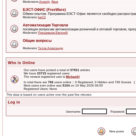
Moderators
Anatoly
,
Яков
БЭСТ-ОФИС (FreeWare)
Обмен опытом. Программа БЭСТ-Офис является свободно распростра
Moderator
kat12
Автоматизация Торговли
посвящен вопросам автоматизации розничной и оптовой торговли, пр
Moderator
Плешивцев Евгений
Общие вопросы
Moderator
Титов Александр
Who is Online
Our users have posted a total of
37921
articles
We have
23715
registered users
The newest registered user is
MichaelU
In total there are
766
users online :: 0 Registered, 0 Hidden and 766 Guests [
Most users ever online was
5104
on 10 May 2026 09:05
Registered Users: None
This data is based on users active over the past five minutes
Log in
Username:
Password:
New posts