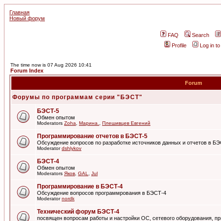
Главная
Новый форум
FAQ
Search
Profile
Log in t
The time now is 07 Aug 2026 10:41
Forum Index
Forum
Форумы по программам серии "БЭСТ"
БЭСТ-5
Обмен опытом
Moderators
Zoha
,
Марина.
,
Плешивцев Евгений
Программирование отчетов в БЭСТ-5
Обсуждение вопросов по разработке источников данных и отчетов в Б
Moderator
dshlykov
БЭСТ-4
Обмен опытом
Moderators
Яков
,
GAL
,
Jul
Программирование в БЭСТ-4
Обсуждение вопросов программрования в БЭСТ-4
Moderator
nordk
Технический форум БЭСТ-4
посвящен вопросам работы и настройки ОС, сетевого оборудования, пр