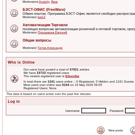
Moderators
Anatoly
,
Яков
БЭСТ-ОФИС (FreeWare)
Обмен опытом. Программа БЭСТ-Офис является свободно распростра
Moderator
kat12
Автоматизация Торговли
посвящен вопросам автоматизации розничной и оптовой торговли, пр
Moderator
Плешивцев Евгений
Общие вопросы
Moderator
Титов Александр
Who is Online
Our users have posted a total of
37921
articles
We have
23723
registered users
The newest registered user is
EileenSw
In total there are
1241
users online :: 0 Registered, 0 Hidden and 1241 Guest
Most users ever online was
5104
on 10 May 2026 09:05
Registered Users: None
This data is based on users active over the past five minutes
Log in
Username:
Password:
New posts