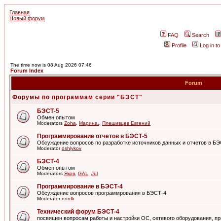
Главная
Новый форум
FAQ
Search
Profile
Log in t
The time now is 08 Aug 2026 07:46
Forum Index
Forum
Форумы по программам серии "БЭСТ"
БЭСТ-5
Обмен опытом
Moderators
Zoha
,
Марина.
,
Плешивцев Евгений
Программирование отчетов в БЭСТ-5
Обсуждение вопросов по разработке источников данных и отчетов в Б
Moderator
dshlykov
БЭСТ-4
Обмен опытом
Moderators
Яков
,
GAL
,
Jul
Программирование в БЭСТ-4
Обсуждение вопросов программрования в БЭСТ-4
Moderator
nordk
Технический форум БЭСТ-4
посвящен вопросам работы и настройки ОС, сетевого оборудования, пр