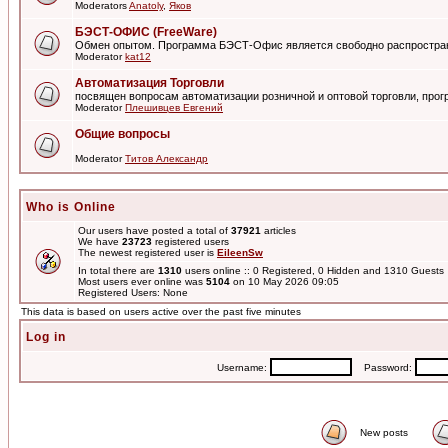
Moderators
Anatoly
,
Яков
БЭСТ-ОФИС (FreeWare)
Обмен опытом. Программа БЭСТ-Офис является свободно распростра
Moderator
kat12
Автоматизация Торговли
посвящен вопросам автоматизации розничной и оптовой торговли, пр
Moderator
Плешивцев Евгений
Общие вопросы
Moderator
Титов Александр
Who is Online
Our users have posted a total of
37921
articles
We have
23723
registered users
The newest registered user is
EileenSw
In total there are
1310
users online :: 0 Registered, 0 Hidden and 1310 Guest
Most users ever online was
5104
on 10 May 2026 09:05
Registered Users: None
This data is based on users active over the past five minutes
Log in
Username:
Password:
New posts