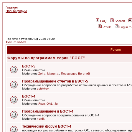
Главная
Новый форум
FAQ
Search
Profile
Log in t
The time now is 08 Aug 2026 07:29
Forum Index
Forum
Форумы по программам серии "БЭСТ"
БЭСТ-5
Обмен опытом
Moderators
Zoha
,
Марина.
,
Плешивцев Евгений
Программирование отчетов в БЭСТ-5
Обсуждение вопросов по разработке источников данных и отчетов в Б
Moderator
dshlykov
БЭСТ-4
Обмен опытом
Moderators
Яков
,
GAL
,
Jul
Программирование в БЭСТ-4
Обсуждение вопросов программрования в БЭСТ-4
Moderator
nordk
Технический форум БЭСТ-4
посвящен вопросам работы и настройки ОС, сетевого оборудования, пр