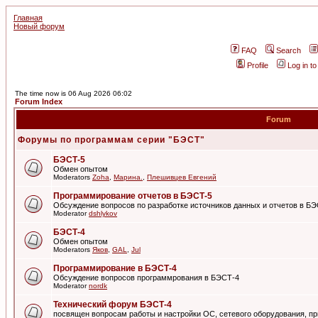
Главная
Новый форум
FAQ
Search
Profile
Log in t
The time now is 06 Aug 2026 06:02
Forum Index
Forum
Форумы по программам серии "БЭСТ"
БЭСТ-5
Обмен опытом
Moderators
Zoha
,
Марина.
,
Плешивцев Евгений
Программирование отчетов в БЭСТ-5
Обсуждение вопросов по разработке источников данных и отчетов в Б
Moderator
dshlykov
БЭСТ-4
Обмен опытом
Moderators
Яков
,
GAL
,
Jul
Программирование в БЭСТ-4
Обсуждение вопросов программрования в БЭСТ-4
Moderator
nordk
Технический форум БЭСТ-4
посвящен вопросам работы и настройки ОС, сетевого оборудования, пр