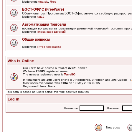
Moderators
Anatoly
,
Яков
БЭСТ-ОФИС (FreeWare)
Обмен опытом. Программа БЭСТ-Офис является свободно распростра
Moderator
kat12
Автоматизация Торговли
посвящен вопросам автоматизации розничной и оптовой торговли, пр
Moderator
Плешивцев Евгений
Общие вопросы
Moderator
Титов Александр
Who is Online
Our users have posted a total of
37921
articles
We have
23683
registered users
The newest registered user is
TerrellO
In total there are
298
users online :: 0 Registered, 0 Hidden and 298 Guests [
Most users ever online was
5104
on 10 May 2026 09:05
Registered Users: None
This data is based on users active over the past five minutes
Log in
Username:
Password:
New posts