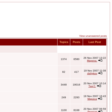
View unanswered posts
Topics
Posts
Last Post
26 Nov 2007 13:22
1374
6580
Марина.
19 Nov 2007 11:08
82
417
dshlykov
20 Nov 2007 10:14
3448
19016
Тая С.
19 Nov 2007 16:43
249
2293
Марина
20 Nov 2007 06:59
1100
8168
Дениска