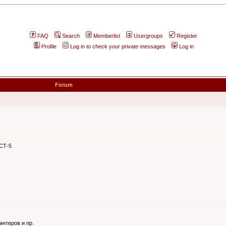
FAQ
Search
Memberlist
Usergroups
Register
Profile
Log in to check your private messages
Log in
Forum
ЭСТ-5
интеров и пр.