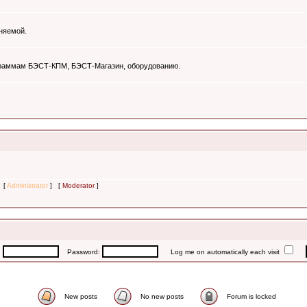
няемой.
ограммам БЭСТ-КПМ, БЭСТ-Магазин, оборудованию.
s [
Administrator
] [
Moderator
]
:
Password:
Log me on automatically each visit
New posts
No new posts
Forum is locked