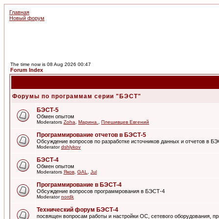
Главная
Новый форум
The time now is 08 Aug 2026 00:47
Forum Index
Форумы по программам серии "БЭСТ"
БЭСТ-5
Обмен опытом
Moderators
Zoha
,
Марина.
,
Плешивцев Евгений
Программирование отчетов в БЭСТ-5
Обсуждение вопросов по разработке источников данных и отчетов в Б
Moderator
dshlykov
БЭСТ-4
Обмен опытом
Moderators
Яков
,
GAL
,
Jul
Программирование в БЭСТ-4
Обсуждение вопросов программрования в БЭСТ-4
Moderator
nordk
Технический форум БЭСТ-4
посвящен вопросам работы и настройки ОС, сетевого оборудования, пр