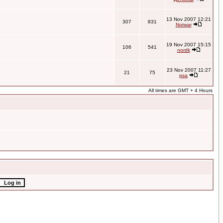
13 Nov 2007 12:21
307
831
Notwar
19 Nov 2007 15:15
106
541
nordk
23 Nov 2007 11:27
21
75
psa
All times are GMT + 4 Hours