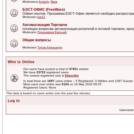
Moderators
Anatoly
,
Яков
БЭСТ-ОФИС (FreeWare)
Обмен опытом. Программа БЭСТ-Офис является свободно распростра
Moderator
kat12
Автоматизация Торговли
посвящен вопросам автоматизации розничной и оптовой торговли, пр
Moderator
Плешивцев Евгений
Общие вопросы
Moderator
Титов Александр
Who is Online
Our users have posted a total of
37921
articles
We have
23723
registered users
The newest registered user is
EileenSw
In total there are
1097
users online :: 0 Registered, 0 Hidden and 1097 Guest
Most users ever online was
5104
on 10 May 2026 09:05
Registered Users: None
This data is based on users active over the past five minutes
Log in
Username